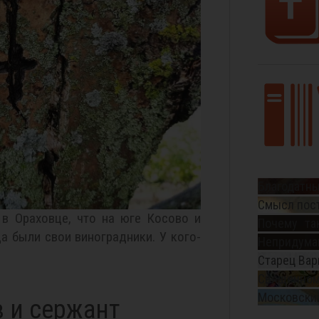
Благодатны
Смысл пос
 в Ораховце, что на юге Косово и
Почему та
а были свои виноградники. У кого-
Непридуман
Старец Вар
Священном
Московский
 и сержант