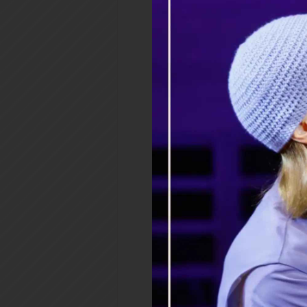
Главный по беженцам –
бюрократ, – говорил он о 
«бюро» – «письменный стол» 
Продолжить чтение
Мостик над б
25.02.2021