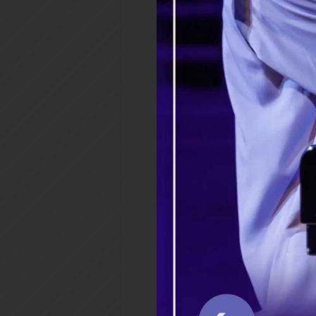
Щелкает выключатель, и хра
в белом платке спешно заду
темно, только уличный свет и