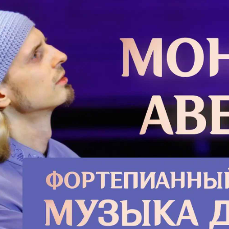
нем ещ
рец го­
чем мо­
дол­гое
ле­ния с
Подро
 Дружище, я профессиональный
себе с улыбкой. – От французского
– и греческого «кратос»,...
ездной
Ответ
Латин
Правос