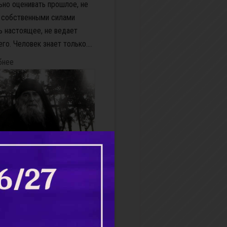
ьно оценивать прошлое, не
 собственными силами
ь настоящее, не ведает
го. Человек знает только....
бнее
добный Гавриил
врийский (Ургебадзе)
ие мо­на­ше­ства воз­ник­ло в