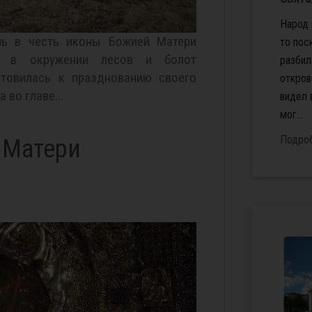
Народ 
ль в честь иконы Божией Матери
то пос
ся в окружении лесов и болот
разбил
отовилась к празднованию своего
откров
 во главе...
видел 
мог...
Подро
 Матери