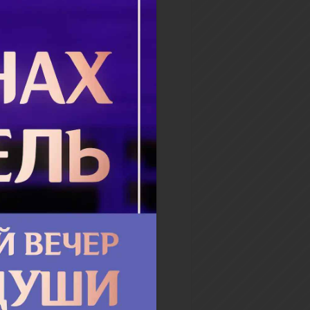
е в юные го­ды. Поз­же ста­
во­рил: «Боль­ше­го ге­ро­из­ма,
на­ше­ство, нет». Мать его
 вре­мя бы­ла про­тив стрем­
ы­на к...
бнее
 благосклонным к
ской Церкви
лавная Восточная Церковь