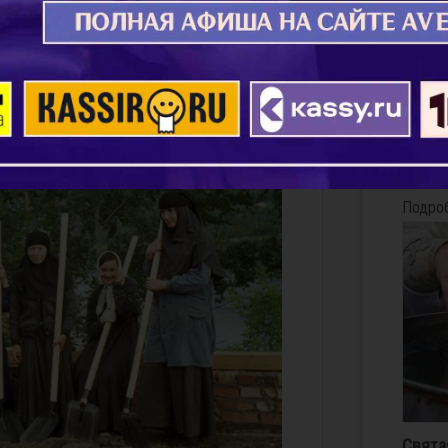
О том,
Любить
первую любовь»
подним
тропой
двери 
собой.
Исааки
Подро
Свята