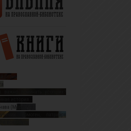
й Огонь
та
к важно поминать усопших?
ная история...
нава (Меркулов)
ученик Ермоген, патриарх
 и всея Руси