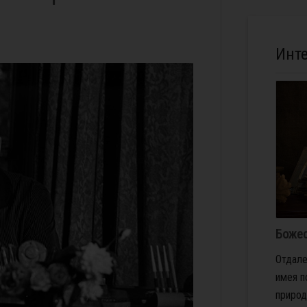
Инт
Божес
Отдале
имея 
природ