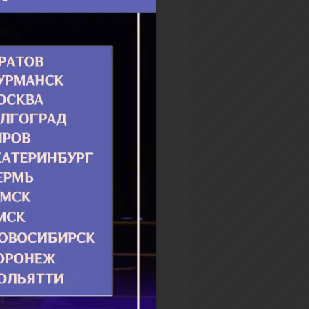
мен апостольских и доселе
дает неизменными и
режденными от
едений, как учение
льское и апостольское, так
ание св. отцов и
вления...
бнее