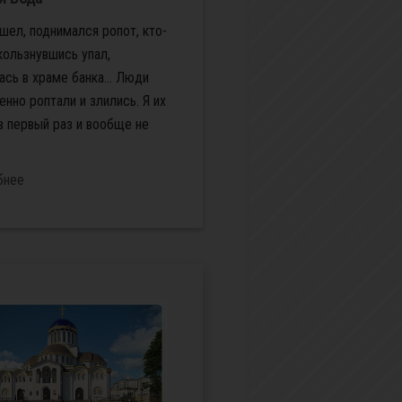
шел, поднимался ропот, кто-
кользнувшись упал,
ась в храме банка… Люди
енно роптали и злились. Я их
в первый раз и вообще не
бнее