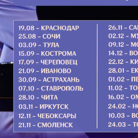
от вре
соблю
непов
нововв
Еванге
и пред
постано
Подро
м погружается в полутьму. Бабушка
вает свечки на подсвечнике. Почти
з окон да свечка в...