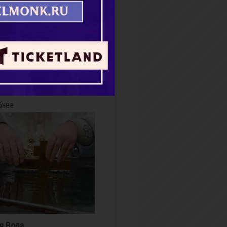
 что такое любить...
 — самому в высоту
аться, Тернистою узкой
, Любить — это в райские
стучаться, Другого ведя за
 Автор: Архимандрит
й (Виноградов)
бнее
я Вода