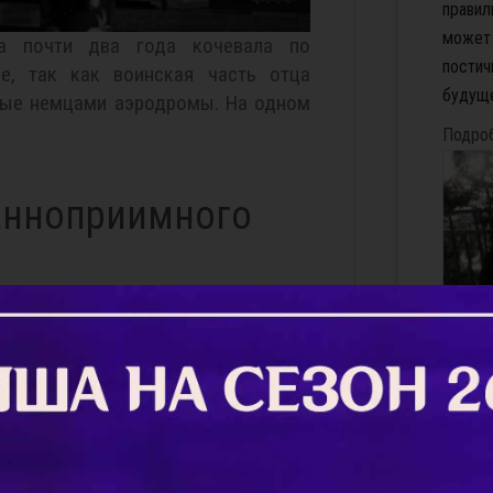
правил
может
а почти два года кочевала по
постич
е, так как воинская часть отца
будуще
ные немцами аэродромы. На одном
Подро
анноприимного
Препо
Самта
Же­ла­н