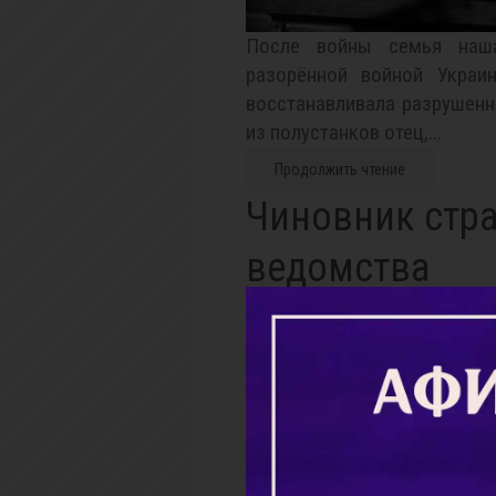
После войны семья наш
разорённой войной Украин
восстанавливала разрушен
из полустанков отец,...
Продолжить чтение
Чиновник стр
ведомства
26.02.2021