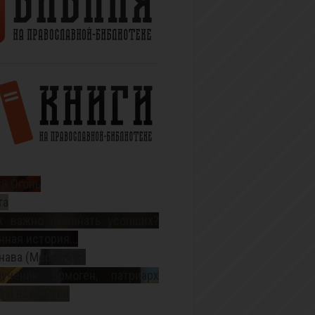
й Огонь
та
к важно поминать усопших?
ная история...
нава (Меркулов)
ученик Ермоген, патриарх
 и всея Руси