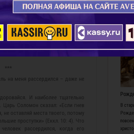
Рождес
 Мне, что, теперь неделю перед
дочь у
Подро
 не усваивался за час, то, может
именно неделя? Или месяц? Может
с головой гораздо теснее, чем тебе
ней та часть тела, по которой
***
ель на меня рассердился – даже не
Рожде
здоровайся. И наиболее тщательно
. Царь Соломон сказал: «Если гнев
В стар
, не оставляй места твоего, потому
Рождес
льшие проступки» (Еккл. 10: 4). Что
повсем
 человек рассердился, когда его
христо