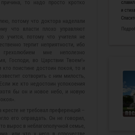
причина, то надо просто кротко
славил
и стих
Спасите
олею, потому что доктора наделали
ому что власти плохо управляют
Подро
хо учится, потому что учителя не
ственно терпит неприятности, ибо
грехолюбием мне неполезно
мя, Господи, во Царствии Твоем!»
 кто поистине достоин покоя, то и
озвестит сотворить с ним милость,
 Если же кто недостоин успокоения
 хотя бы он и новое небо, и новую
покоя».
 кресте не требовал преференций –
гло его оправдать. Он не говорил,
что вырос в неблагополучной семье,
ама, или что у него в отрочестве