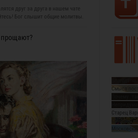
лятся друг за друга в нашем чате
тесь! Бог слышит общие молитвы.
е прощают?
Благодатны
Смысл пос
Почему та
Непридуман
Старец Вар
Священном
Московский