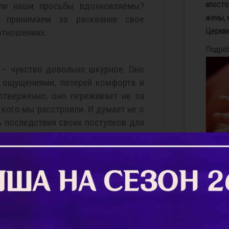
апосто
ли наши просьбы вдохновляемы?
жены, 
 принимаем за раскаяние свое
Церкви,
отношениях.
Подро
 – чувство довольно шкурное. Оно
 ощущениями, потерей комфорта и
отверженно, оно переживает не за
, кого мы расстроили. И думает не о
ть последствия своих поступков для
Парадоксальным образом – вполне.
юбом человеке есть и образ Божий с
«Отец
тое самоотвержение, но есть и
тебе з
влекающее нас к самолюбию. Редко
— Ишь 
одобия, вовсе уже не способного на
тоже с
в состояние бесоподобного эгоизма.