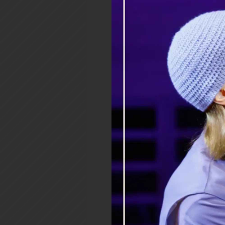
Как определить в самом
движимы и что, соответстве
Покаяние отличается гото
Раскаяние в причиненн
выражается в готовности 
претензии и недостатки. Гов
хозяйстве – это виноваты
редкость снисходительно
супруга.
А как быть, если мы поним
эгоизмом, но скорбим об эт
Есть святоотеческое поняти
человеке хоть и нет еще д
себя поступать так, как она
и к любой другой добродетел