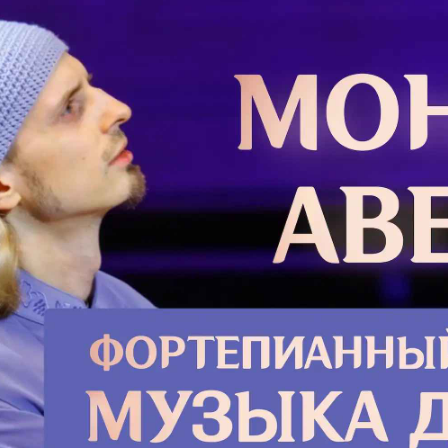
силу п
 себе, чем по преимуществу мы
тебя е
нно, нам говорить на исповеди?
выложи
вностью потерпеть за свой грех.
Подро
ой другим людям неприятности
смирно терпеть их неприязнь, их
орят же, что самая полезная вещь в
й муж. И жена, побив машину, на
 начинает смотреть на слабости
аем, что движимы по преимуществу
ом и желаем исправления?
Детск
е любомудрия. Оно означает, что в
обродетели любви, но он понуждает
Хорошо
 диктует. Собственно, это относится
читает
и, и к покаянию тоже.
Правда
далеко