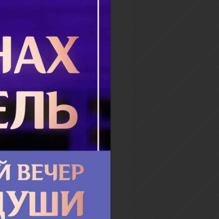
ротив нечисти. — А деньги у
сть? — Да. И девочка
ла...
бнее
ая молитва
, когда вся семья вместе
 молитвенное правило.
, сделать это удается
 не всегда. Но даже иногда,