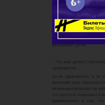
дорогая/дорогой? Прости…
тобой на коленях ползать?!!
Поползай. Раз урок прежде
быть, на усвоение нужна 
быть, твои колени связаны 
казалось? Связана же с 
вразумляют детей…
– Что мне делать? Настоят
здоровается…
Он не здоровается, а ты 
выполняй свои обязанности
начальника вспыхнет на тебя
что кротость покрывает и бо
удивительного в том, что