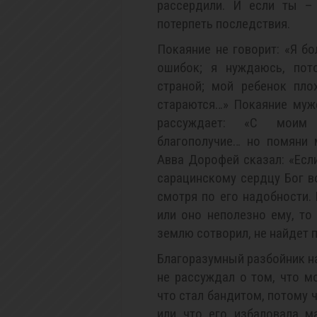
рассердили. И если ты – 
потерпеть последствия.
Покаяние не говорит: «Я б
ошибок; я нуждаюсь, пот
страной; мой ребенок пло
стараются…» Покаяние муже
рассуждает: «С моим 
благополучие… но помяни 
Авва Дорофей сказал: «Если
сарацинскому сердцу Бог в
смотря по его надобности.
или оно неполезно ему, то
землю сотворил, не найдет 
Благоразумный разбойник на
не рассуждал о том, что мо
что стал бандитом, потому 
или что его избаловала м