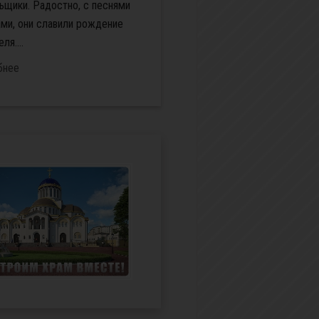
ьщики. Радостно, с песнями
ами, они славили рождение
ля....
бнее