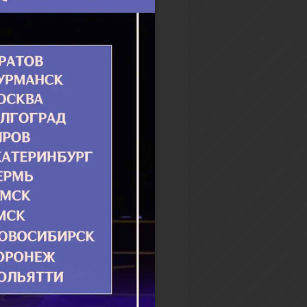
утренние и вечерние
ы всей семьей, мы...
бнее
да не пей!"
 одну благочестивую семью:
жену и дочь-девушку.
ось так, что муж вернулся
сильно нетрезвый в канун