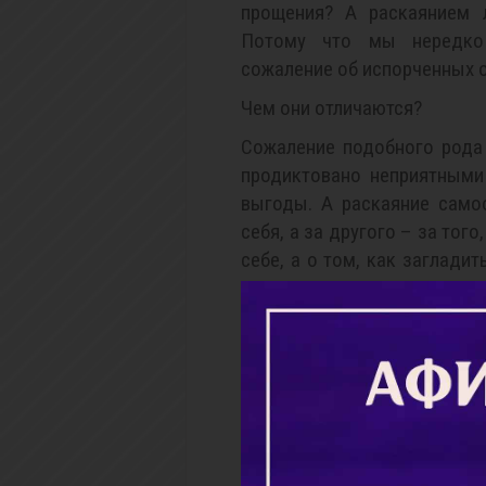
прощения? А раскаянием 
Потому что мы нередко
сожаление об испорченных 
Чем они отличаются?
Сожаление подобного рода
продиктовано неприятными
выгоды. А раскаяние само
себя, а за другого – за того
себе, а о том, как заглади
другого.
Могут ли они сочетаться? 
В любой пропорции. Как в л
его способностью на свя
греховное повреждение, у
кто восходит к высоте преп
грех, и редко кто приходит 