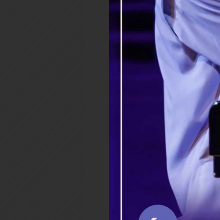
Поэтому в приведенном
сокрушенным видом выслуш
потом начать делать что-
терпеть то, что жена долг
своего рода епитимья за п
понести, значит, в нем вооб
Конечно, провинность п
виновному рознь, оттого 
человеку они вовсе не ну
человек вовсе ничего не хоч
о том, что тут без епитимьи 
Наказание нужно в том чи
идет на пользу. Где чело
скандал, наговорил гадост
потом требует себе прощения
Привык.
– Ну прости меня, зая/ко