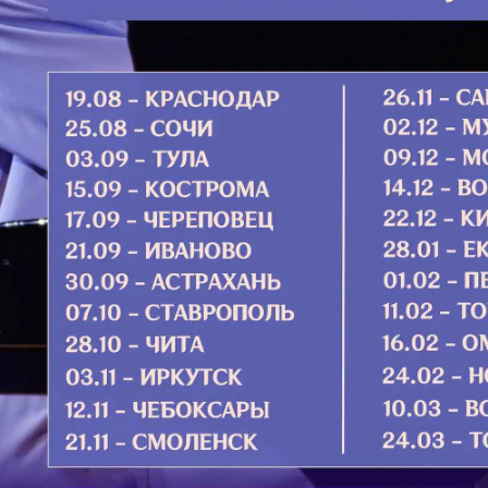
 выше примере супругу надо с
читая 
ать все неудовольствия жены, а
молитв
то полезное для семьи и просто
о еще будет фырчать и дуться. Это
Подро
ровинность. Если он не захочет ее
ще нет раскаяния за содеянное.
ровинности рознь, и виновный
и епитимьи бывают разными. Иному
жны. Но именно ситуация, когда
ет потерпеть за грех, сигнализируют
– никуда.
сле там, где быстрое прощение не
"Никог
век уже не в первый раз закатил
ей, подвел, испортил, навредил… а
Я знал
. Раньше просил, а теперь требует!
мужа, 
Случил
домой 
тик. Прости. Ну что ты дуешься,