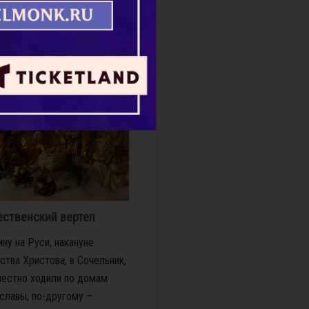
тва. Огорченная жена и
ложили его...
бнее
ственский вертеп
ину на Руси, накануне
тва Христова, в Cочельник,
естно ходили по домам
славы, по-другому –