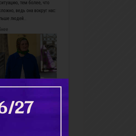
ситуацию, тем более, что
сложно, ведь она вокруг нас:
льше людей...
бнее
ка Катя
 декабря 2020 года многие
цы грузинского сегмента
ка запестрели снимками