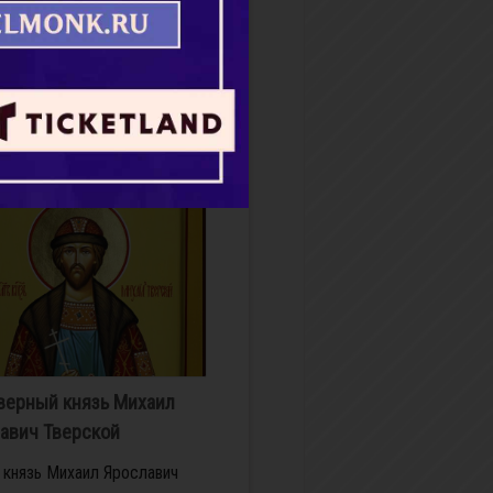
 на главу, с отверстием для
ниспадающий на плечи.
ая обычно пояса,
льник скрывает шею,...
бнее
верный князь Михаил
авич Тверской
 князь Ми­ха­ил Яро­сла­вич