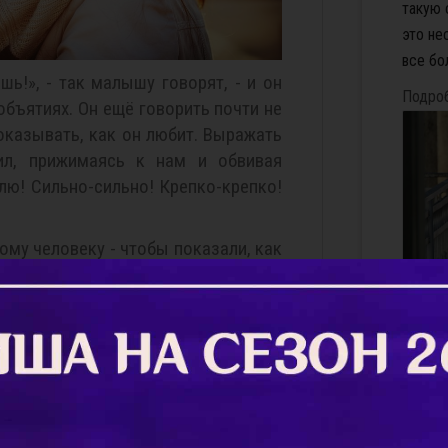
такую 
это не
все бо
ь!», - так малышу говорят, - и он
Подро
объятиях. Он ещё говорить почти не
показывать, как он любит. Выражать
ил, прижимаясь к нам и обвивая
блю! Сильно-сильно! Крепко-крепко!
ому человеку - чтобы показали, как
об этом можно только маленького
кренний. Потому что он не пожмёт
дительно: зачем показывать? Ты и
Бабуш
бы сказать, люблю. Или вроде того. В
9 и 10
й поговорим о делах и о важном!
страни
Фейсбу