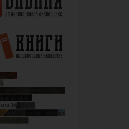
й Огонь
та
к важно поминать усопших?
ная история...
нава (Меркулов)
ученик Ермоген, патриарх
 и всея Руси