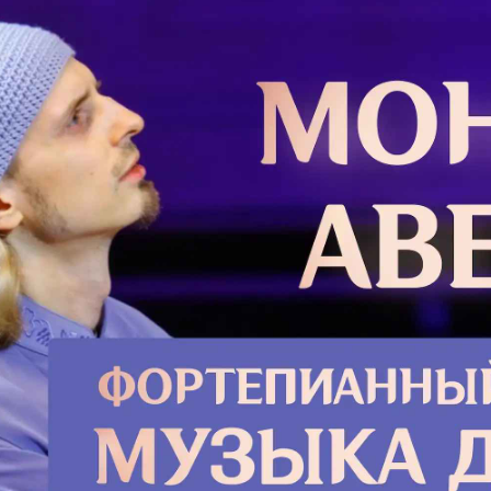
несура
платке
и плачу
Подро
чка. Представь,
ут топать»
Челов
Мы дов
нас об
которы
соверш