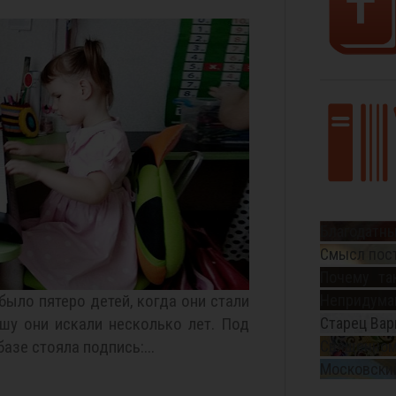
Благодатны
Смысл пос
Почему та
было пятеро детей, когда они стали
Непридуман
шу они искали несколько лет. Под
Старец Вар
азе стояла подпись:...
Священном
Московский