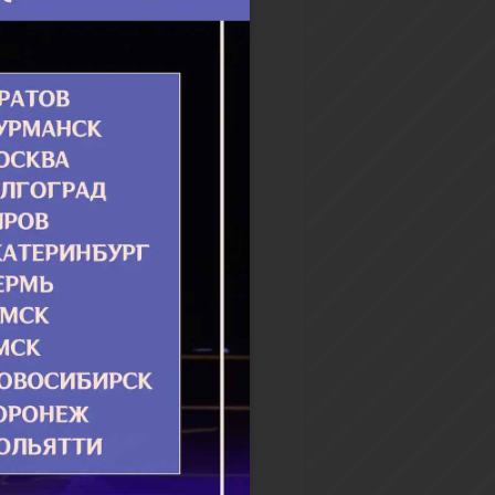
й будет нас оперировать. В
нстве случаев мы не знаем
бнее
ольник
льник – головной убор в
ом монашестве,
тавляющий собой цельный