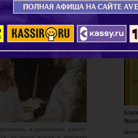
покров
лица, 
Достиг
апосто
Подро
Благо
Яросл
аствовать в разрешении какого-
Свя­той
та, то почти всегда я принимал