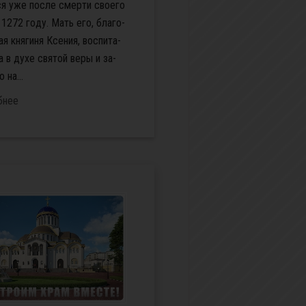
ся уже по­сле смер­ти сво­е­го
в 1272 го­ду. Мать его, бла­го­
ая кня­ги­ня Ксе­ния, вос­пи­та­
а в ду­хе свя­той ве­ры и за­
 на­...
бнее