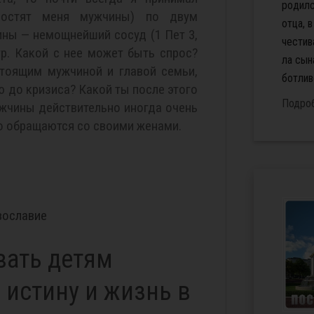
ро­дил­
ростят меня мужчины) по двум
от­ца, 
ины — немощнейший сосуд (1 Пет 3,
че­сти­в
тр. Какой с нее может быть спрос?
ла сы­н
стоящим мужчиной и главой семьи,
бот­ли­во
ю до кризиса? Какой ты после этого
Подро
ужчины действительно иногда очень
о обращаются со своими женами.
вославие
вать детям
истину и жизнь в