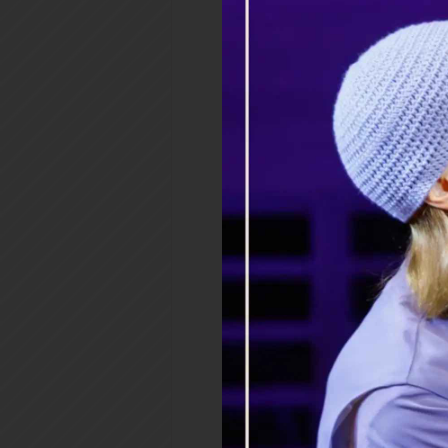
10428 просмотров
Теги:
ребенок
семья
10428 просмотров
«Это твоя ляле
как ножки буд
22.01.2021