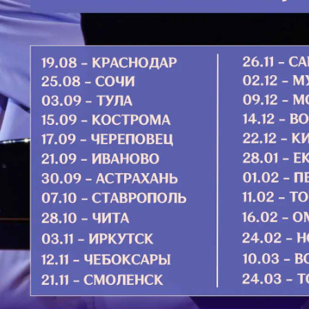
которы
больши
их,...
Подро
 одна, а потом узнала, что ждет
? Наталья забеременела в 17 лет, а
збил...
аборты
семья
Апост
Апосто
щин
женск
предс