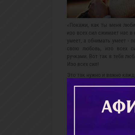
«Покажи, как ты меня любиш
изо всех сил сжимает нас в 
умеет, а обнимать умеет - 
свою любовь, изо всех с
ручками. Вот так я тебя лю
Изо всех сил!
Это так нужно и важно кажд
его любят. Но попросить 
ребёнка. Потому что он ис
плечами и не скажет рассу
так знаешь, что я тебя, как 
общем, все нормально. Дава
Продолжить чтение