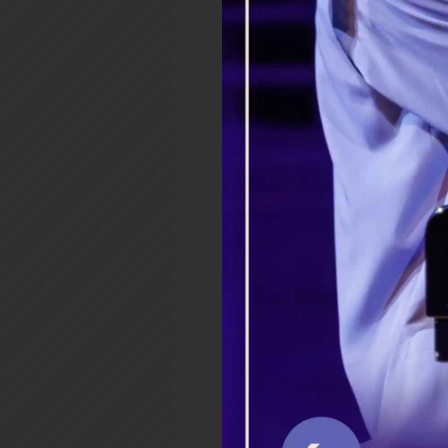
Катя растила двоих детей
третьего — как их поднимать
когда призналась отцу, тот и
Продолжить чтение
8638 просмотров
Теги:
истории
беременность
аборт
8638 просмотров
Берегите жен