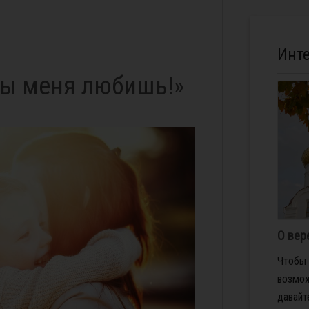
Инт
ты меня любишь!»
О вер
Чтобы 
возмож
давайт