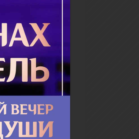
зно одетой старушки в
, и везде рядом были свечи
щие смайлики....
бнее
ек и его вера
еряем учителям, которые
учают, экипажу самолета, в
й садимся, чтобы
ить перелет, хирургу,