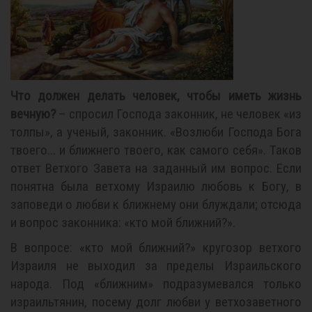
Что должен делать человек, чтобы иметь жизнь
вечную?
– спросил Господа законник, не человек «из
толпы», а ученый, законник. «Возлюби Господа Бога
твоего... и ближнего твоего, как самого себя». Таков
ответ Ветхого Завета на заданный им вопрос. Если
понятна была ветхому Израилю любовь к Богу, в
заповеди о любви к ближнему они блуждали; отсюда
и вопрос законника: «кто мой ближний?».
В вопросе: «кто мой ближний?» кругозор ветхого
Израиля не выходил за пределы Израильского
народа. Под «ближним» подразумевался только
израильтянин, посему долг любви у ветхозаветного