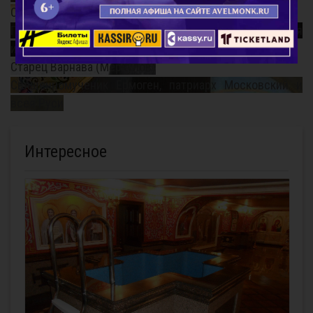
Смысл поста
Почему так важно поминать усопших? Непридуманная
история...
Старец Варнава (Меркулов)
Священномученик Ермоген, патриарх Московский и
всея Руси
Интересное