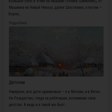
Большое село и Углич на Мышкин (точнее Шипилово), от
Мышкина на Новый Некоуз, далее Шестихино, а потом —
Борок,...
Подробнее
Деточки
Наверное, все дети одинаковые – и в Москве, и в Вятке…
На Рождество, глядя на ребятишек, вспоминаю свое
детство. А ведь и я такой же был!...