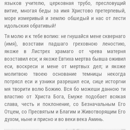
языков учителю, церковная трубо, пресловущий
витие, многая беды за имя Христово претерпевый,
море измеривый и землю обшедый и нас от лести
идольския обративый!
Тя молю и к тебе вопию: не гнушайся мене сквернаго
(имя), возстави падшаго греховною леностию,
якоже в Листрех храмаго от чрева матерня
возставил еси; и якоже Евтиха мертва бывша оживил
еси, воскреси и мене от мертвых дел; и якоже
молитвою твоею основание темницы некогда
потрясл еси и узники разрешил еси, сице исторгни
мя творити волю Божию. Вся бо можеши данною ти
властию от Христа Бога, Емуже подобает всякая
слава, честь и поклонение, со Безначальным Его
Отцем, со Пресвятым и Благим и Животворящим Его
духом, ныне и присно и во веки века Аминь.