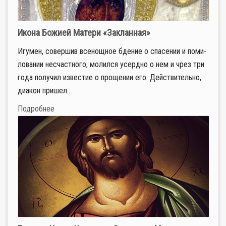
Икона Божией Матери «Закланная»
Игу­мен, со­вер­шив все­нощ­ное бде­ние о спа­се­нии и по­ми­
ло­ва­нии несчаст­но­го, мо­лил­ся усерд­но о нем и чрез три
го­да по­лу­чил из­ве­стие о про­ще­нии его. Дей­стви­тель­но,
диа­кон при­шел...
Подробнее