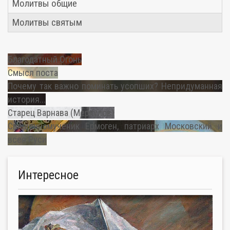
Молитвы общие
Молитвы святым
Благодатный Огонь
Смысл поста
Почему так важно поминать усопших? Непридуманная
история...
Старец Варнава (Меркулов)
Священномученик Ермоген, патриарх Московский и
всея Руси
Интересное