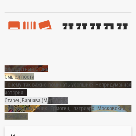
Благодатный Огонь
Смысл поста
Почему так важно поминать усопших? Непридуманная
история...
Старец Варнава (Меркулов)
Священномученик Ермоген, патриарх Московский и
всея Руси