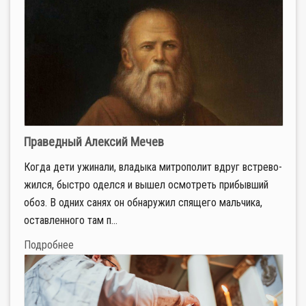
Праведный Алексий Мечев
Ко­гда де­ти ужи­на­ли, вла­ды­ка мит­ро­по­лит вдруг встре­во­
жил­ся, быст­ро одел­ся и вы­шел осмот­реть при­быв­ший
обоз. В од­них са­нях он об­на­ру­жил спя­ще­го маль­чи­ка,
остав­лен­но­го там п...
Подробнее