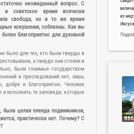
свидет
остаточно неожиданный вопрос. С
велича
ь в советское время всячески
из мер
пила свобода, но в то же время
Иисуса
щные искушения, соблазны. Как вы
о более благоприятно для духовной
Подро
ие было для тех, кто были тверды в
рестовывали, а твердо они стояли в
ельно, были гонимые государством
гонений и преследований нет, лишь
, добре и благоприятно. Человек
е и исполнять те заповеди, которые
я, была целая плеяда подвижников,
ажется, практически нет. Почему? С
?