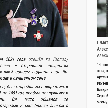
Памят
Алекс
Алекс
ря 2021 года
отошёл ко Господу
14 янв
ешев
– старейший священник
отца, 
тивший совсем недавно свое 90-
Арсент
споду в священном сане.
Крутец
шев, был старейшиим священником
Владим
46 по 1951 год пробыл послушником
Сергей
тели. Он часто общался со
моему 
старцами и был близко знаком с