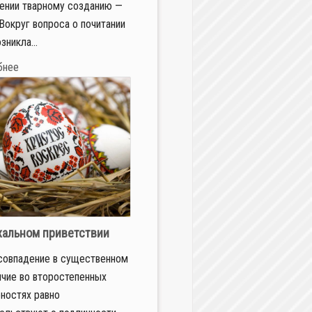
ении тварному созданию —
 Вокруг вопроса о почитании
зникла...
бнее
р Бардин
хальном приветствии
совпадение в существенном
ичие во второстепенных
ностях равно