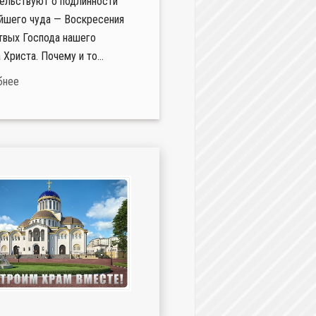
ельствуют о подлинности
йшего чуда — Воскресения
твых Господа нашего
 Христа. Почему и то...
бнее