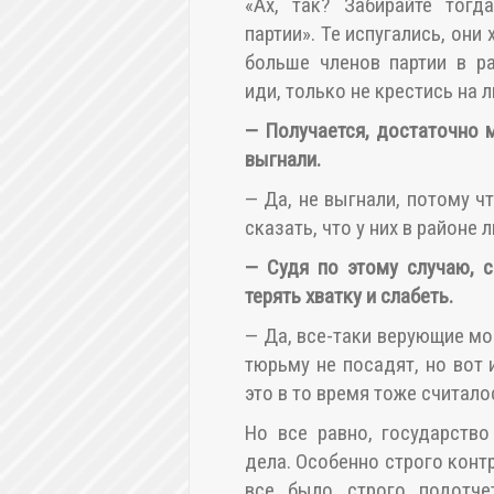
«Ах, так? Забирайте тогд
партии». Те испугались, они
больше членов партии в ра
иди, только не крестись на 
—
Получается, достаточно м
выгнали.
— Да, не выгнали, потому 
сказать, что у них в районе 
—
Судя по этому случаю, с
терять хватку и слабеть.
— Да, все-таки верующие мог
тюрьму не посадят, но вот и
это в то время тоже считал
Но все равно, государств
дела. Особенно строго конт
все было строго подотче