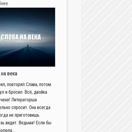
бнее
 на века
ял, повторял Слава, потом
ул и бросил. Всё, двойка
чена! Литераторша
ельно спросит. Она всегда
когда не приготовишь.
зь видит. Ведьма! Если бы
олела...