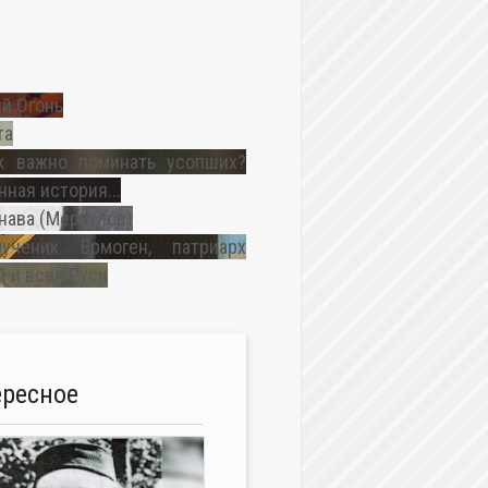
й Огонь
та
к важно поминать усопших?
ная история...
нава (Меркулов)
ученик Ермоген, патриарх
 и всея Руси
ересное