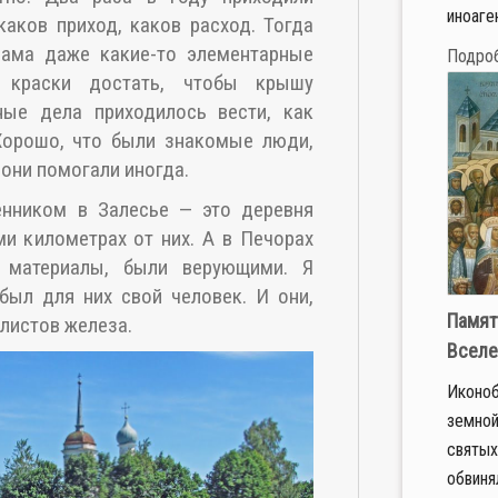
иноаге
каков приход, каков расход. Тогда
ама даже какие-то элементарные
Подро
, краски достать, чтобы крышу
ные дела приходилось вести, как
 Хорошо, что были знакомые люди,
они помогали иногда.
нником в Залесье — это деревня
ми километрах от них. А в Печорах
 материалы, были верующими. Я
 был для них свой человек. И они,
Памят
 листов железа.
Вселе
Иконоб
земной
святых
обвиня