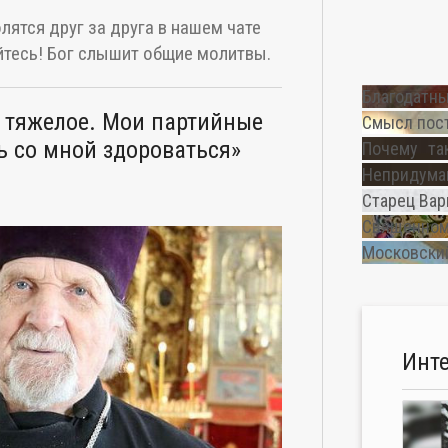
лятся друг за друга в нашем чате
тесь! Бог слышит общие молитвы.
Благодатны
, тяжелое. Мои партийные
Смысл пос
ь со мной здороваться»
Почему та
Непридуман
Старец Вар
Священном
Московский
Инт