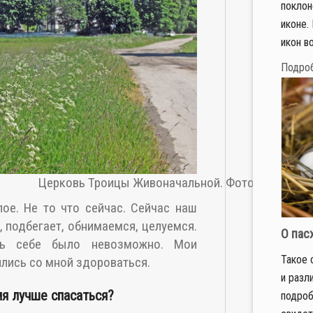
поклон
иконе.
икон во
Подро
Церковь Троицы Живоначальной. Фото: Александ
ое. Не то что сейчас. Сейчас наш
, подбегает, обнимаемся, целуемся.
О пас
ть себе было невозможно. Мои
Такое 
лись со мной здороваться.
и разл
мя лучше спасаться?
подроб