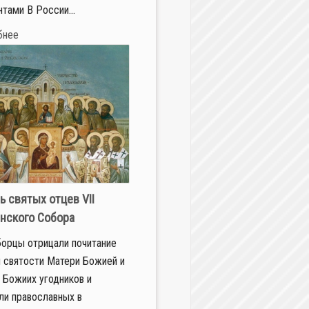
нтами В России...
бнее
ь святых отцев VII
нского Собора
орцы отрицали почитание
 святости Матери Божией и
 Божиих угодников и
ли православных в