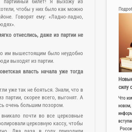
а партийный билет! Я выхожу из
 хотели, чтобы у них было как можно
Подро
йоне. Говорят ему: «Ладно-ладно,
людях».
ягко отнеслись, даже из партии не
что им вышестоящим было неудобно
люди выходят из партии.
оветская власть начала уже тогда
Новые
силу 
ли уже так не бояться. Знали, что в
з партии, скорее всего, выгонят. А
Что из
ось очень большим позором.
новом,
информ
о вникало почти во все церковные
вступа
ролировали церковную кассу, чтобы
Россия
тно. Два раза в году приходили