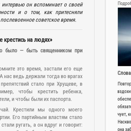
Подро
м интервью он вспоминает о своей
ности и о том, как притесняли
послевоенное советское время.
не крестись на людях»
то было
—
быть священником при
омните это время, застали его еще
Слова
 нас ведь держали тогда во врагах
 препятствий стало при Хрущеве, в
Повтор
ример, чтобы крестить ребенка,
вздохн
ели, и чтобы были их паспорта.
обеспе
обязат
учай. Крестили мы одного моего
чует, 
ртии. Его партийным властям стало
Наскво
стали ругать, а он вдруг и говорит:
она заб