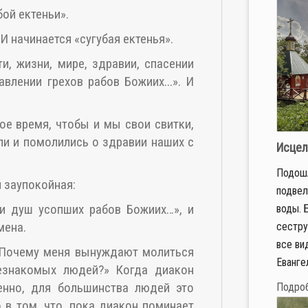
бой ектеньи».
И начинается «сугубая ектенья».
и, жизни, мире, здравии, спасении
влении грехов рабов Божиих...». И
ое время, чтобы и мы свои свитки,
ли и помолились о здравии наших с
Исцел
Подошл
я заупокойная:
подвел
и душ усопших рабов Божиих…», и
воды. 
мена.
сестру
все ви
«Почему меня вынуждают молиться
Евангел
езнакомых людей?» Когда диакон
венно, для большинства людей это
Подро
 в том, что, пока диакон поминает