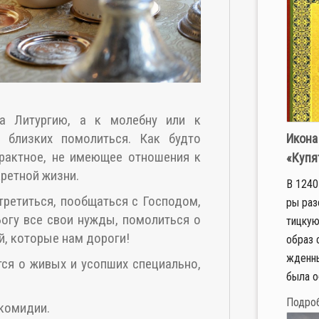
а Литургию, а к молебну или к
 близких помолиться. Как будто
Икона
трактное, не имеющее отношения к
«Купя
кретной жизни.
В 1240 
третиться, пообщаться с Господом,
ры ра­з
огу все свои нужды, помолиться о
тиц­кую
й, которые нам дороги!
об­раз 
жден­ны
ся о живых и усопших специально,
бы­ла об
Подро
скомидии.