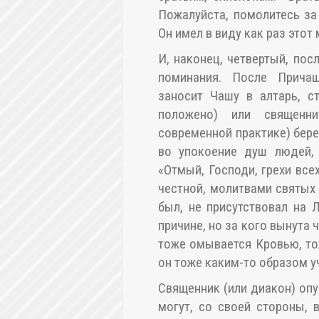
Пожалуйста, помолитесь з
Он имел в виду как раз этот
И, наконец, четвертый, пос
поминания. После Прича
заносит Чашу в алтарь, с
положено) или священн
современной практике) бере
во упокоение душ людей, 
«Отмый, Господи, грехи вс
честной, молитвами святых 
был, не присутствовал на 
причине, но за кого вынута 
тоже омывается Кровью, тож
он тоже каким-то образом у
Священник (или диакон) опу
могут, со своей стороны, 