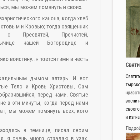
ться, мы можем помянуть и своих.
вхаристического канона, когда хлеб
истовым и Кровью; тогда священник
о о Пресвятей, Пречистей,
адычице нашей Богородице и
 яко воистину…» поется гимн в честь
Святи
Свя­ти­
 кадильным дымом алтарь. И вот
тыр­ско
тые Тело и Кровь Христовы, Сам
нрав­ст
образившийся, перед нами. Святые
вос­пи­
 не в эти минуты, когда перед нами
сво­е­го
ат, мы можем помянуть всех, кого
и из­гна
Подро
аходясь в темнице, писал своим
ья, я очень много страдаю в узах.