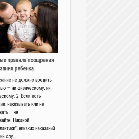
ые правила поощрения
азания ребенка
азание не должно вредить
ью — ни физическому, ни
ескому. 2. Если есть
ие: наказывать или не
вать – не
вайте. Никакой
лактики”, никаких наказаний
ий слу...