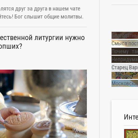
лятся друг за друга в нашем чате
тесь! Бог слышит общие молитвы.
Благодатны
ественной литургии нужно
Смысл пос
сопших?
Почему та
Непридуман
Старец Вар
Священном
Московский
Инт