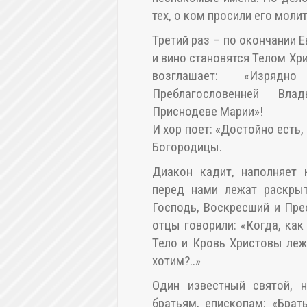
тех, о ком просили его моли
Третий раз – по окончании Е
и вино становятся Телом Хр
возглашает: «Изрядн
Преблагословенней Вл
Приснодеве Марии»!
И хор поет: «Достойно есть,
Богородицы.
Диакон кадит, наполняет
перед нами лежат раскры
Господь, Воскресший и Пре
отцы говорили: «Когда, как
Тело и Кровь Христовы леж
хотим?..»
Один известный святой, н
братьям, епископам: «Брат