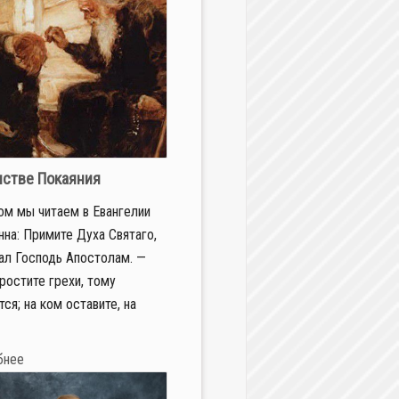
нстве Покаяния
ом мы читаем в Евангелии
нна: Примите Духа Святаго,
ал Господь Апостолам. —
ростите грехи, тому
тся; на ком оставите, на
бнее