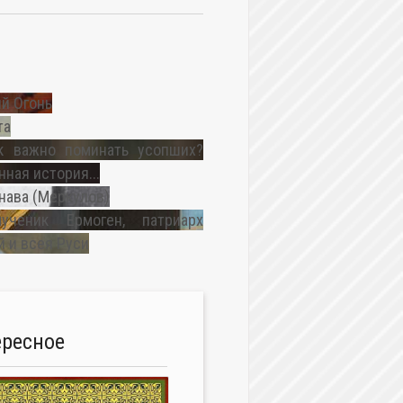
й Огонь
та
к важно поминать усопших?
ная история...
нава (Меркулов)
ученик Ермоген, патриарх
 и всея Руси
ересное