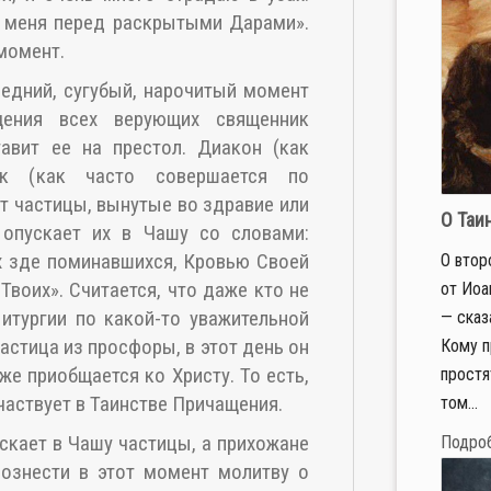
а меня перед раскрытыми Дарами».
 момент.
ледний, сугубый, нарочитый момент
щения всех верующих священник
тавит ее на престол. Диакон (как
ик (как часто совершается по
т частицы, вынутые во здравие или
О Таи
опускает их в Чашу со словами:
ех зде поминавшихся, Кровью Своей
О втор
Твоих». Считается, что даже кто не
от Иоа
Литургии по какой-то уважительной
— сказ
частица из просфоры, в этот день он
Кому п
е приобщается ко Христу. То есть,
простя
частвует в Таинстве Причащения.
том...
скает в Чашу частицы, а прихожане
Подро
вознести в этот момент молитву о