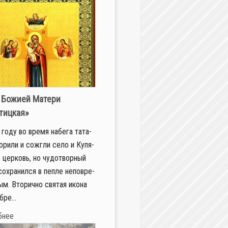
 Божией Матери
тицкая»
го­ду во вре­мя на­бе­га та­та­
о­ри­ли и со­жгли се­ло и Ку­пя­
 цер­ковь, но чу­до­твор­ный
со­хра­нил­ся в пеп­ле непо­вре­
м. Вто­рич­но свя­тая ико­на
­ре­...
бнее