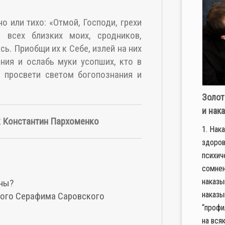
 или тихо: «Отмой, Господи, грехи
 всех близких моих, сродников,
сь. Приобщи их к Себе, излей на них
ения и ослабь муки усопших, кто в
и просвети светом богопознания и
Золот
и нак
к Константин Пархоменко
1. Нак
здоров
психич
сомнен
наказы
ны?
наказы
ого Серафима Саровского
“профи
на всяк