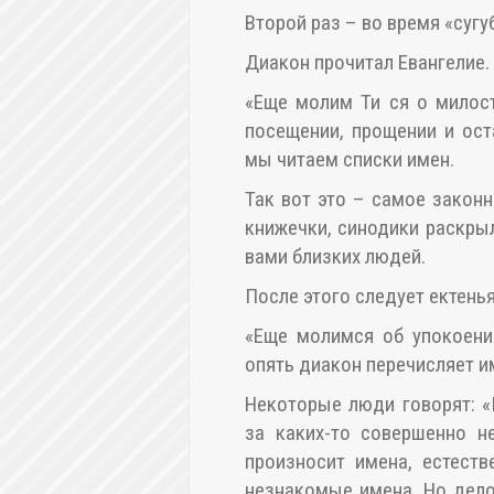
Второй раз – во время «сугу
Диакон прочитал Евангелие. 
«Еще молим Ти ся о милост
посещении, прощении и оста
мы читаем списки имен.
Так вот это – самое законн
книжечки, синодики раскры
вами близких людей.
После этого следует ектень
«Еще молимся об упокоени
опять диакон перечисляет и
Некоторые люди говорят: 
за каких-то совершенно н
произносит имена, естест
незнакомые имена. Но дело