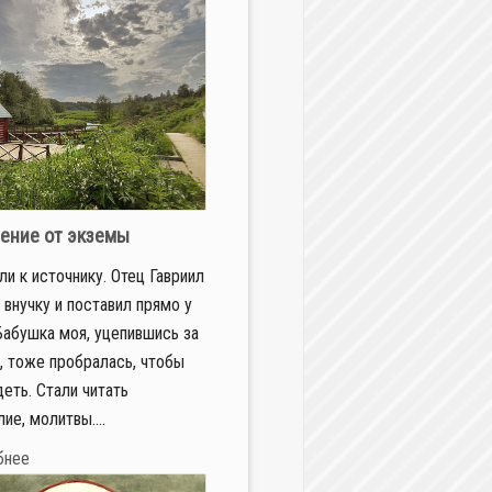
ение от экземы
и к источнику. Отец Гавриил
 внучку и поставил прямо у
Бабушка моя, уцепившись за
, тоже пробралась, чтобы
деть. Стали читать
ие, молитвы....
бнее