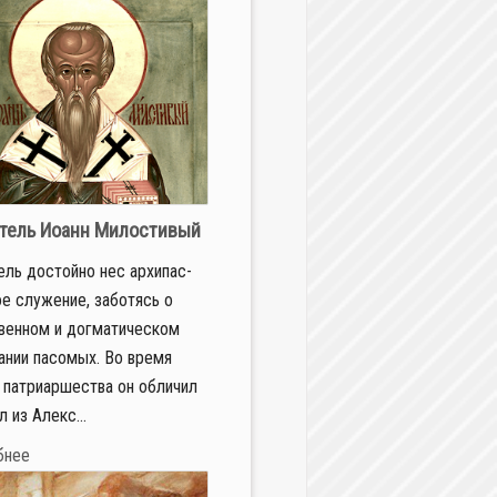
тель Иоанн Милостивый
тель до­стой­но нес ар­хи­пас­
е слу­же­ние, за­бо­тясь о
вен­ном и дог­ма­ти­че­ском
та­нии па­со­мых. Во вре­мя
 пат­ри­ар­ше­ства он об­ли­чил
л из Алек­с...
бнее