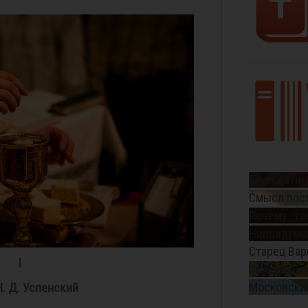
Благодатны
Смысл пос
Почему та
Непридуман
Старец Вар
I
Священном
. Д. Успенский
Московский