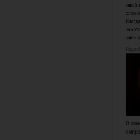
какой-
сложно
Иногда
на кот
найти о
Подро
О сам
смир