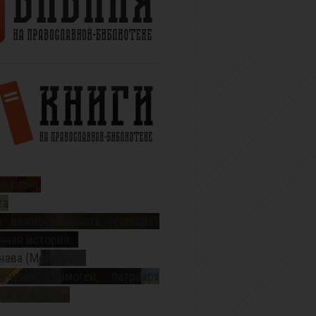
й Огонь
та
к важно поминать усопших?
ная история...
нава (Меркулов)
ученик Ермоген, патриарх
 и всея Руси