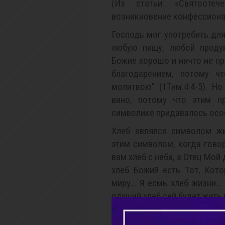
(Из статьи: «Святооте
возникновение конфессиона
Господь мог употребить для
любую пищу, любой продук
Божие хорошо и ничто не пр
благодарением, потому ч
молитвою” (1Тим.4:4-5). Н
вино, потому что этим п
символике придавалось осо
Хлеб являлся символом жи
этим символом, когда гово
вам хлеб с неба, а Отец Мой 
хлеб Божий есть Тот, Кот
миру… Я есмь хлеб жизни… 
ядущий хлеб сей будет жить во 
Продолжить чтение