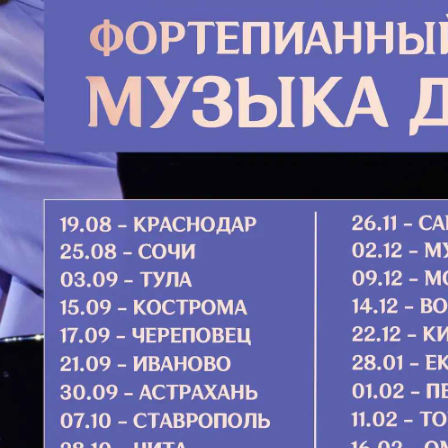
бы не 
бедные
высоки
мужчины
Подро
Икона
«Писи
Вот пер
да­ет Е