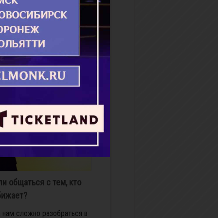
у­же­ская че­та, у ко­то­рой
ож­да­лись мерт­вы­ми. Опе­ча­
 ро­ди­те­ли, скор­бя о сво­ем
ьи, об­...
бнее
ли общаться с тем, кто
бижает?
 нам сложно разобраться в