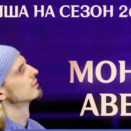
дьявол
правос
“отриц
ристос
Господь
Иисус
пришед
Подро
У каж
Крест
Нет ни