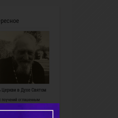
ересное
 Церкви в Духе Святом
х поучений оглашенным
 что запретительные
ы, означающие отгнание