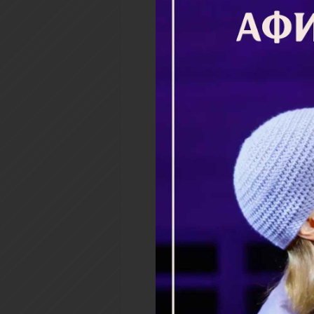
12377 просмотров
Теги:
причащение
Святые Тайны
Х
12377 просмотров