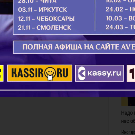
на су­пр
де­ти р
лен­ные
несчаст
Подро
Надо 
нас о
Иногда