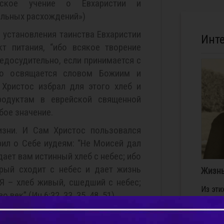
ческое учение о Евхаристии и
льных расхождений»)
 установления таинства Евхаристии
Инт
т питания, “ибо всякое творение
едосудительно, если принимается с
то освящается словом Божиим и
о Христос избрал для этого хлеб и
родуктам в еврейской священной
бое значение.
зни. И Сам Христос пользовался
рил о Себе иудеям: “Не Моисей дал
дает вам истинный хлеб с небес; ибо
орый сходит с небес и дает жизнь
Жизнь
Я – хлеб живый, сшедший с небес;
Из эти
век” (Ин.6:32, 33, 35, 48, 51).
видим,
молитв