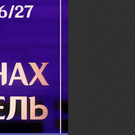
а, имеющиеся в нынешнем
лавном требнике, и само
ание от сатаны” человека,
шего к крещению, оч...
бнее
дого человека свой
 одного человека, который