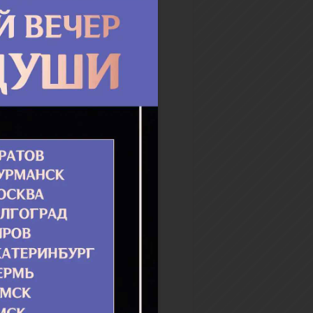
нес свой Крест. Богатые и
, красивые и невзрачные,
е и низкие, и женщины, и
, и дети, и...
бнее
 Божией Матери
дийская»
­вое чу­до, о ко­то­ром пе­ре­
в­ста­фий. В Ама­сии бы­ла од­