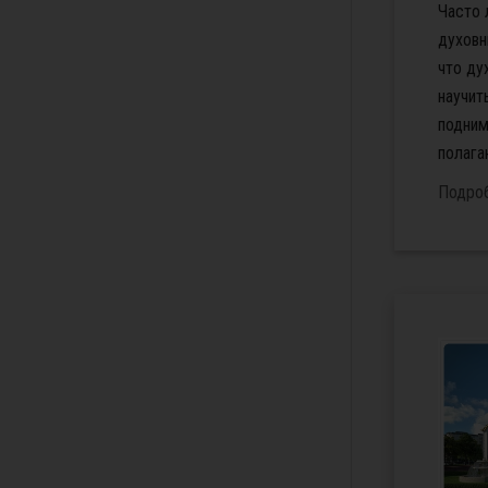
Часто 
духовн
что ду
научит
подним
полагаю
Подро