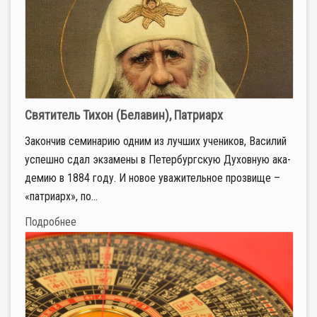
Святитель Тихон (Белавин), Патриарх
За­кон­чив се­ми­на­рию од­ним из луч­ших уче­ни­ков, Ва­си­лий
успеш­но сдал эк­за­ме­ны в Пе­тер­бург­скую Ду­хов­ную ака­
де­мию в 1884 го­ду. И но­вое ува­жи­тель­ное про­зви­ще –
«пат­ри­арх», по­...
Подробнее