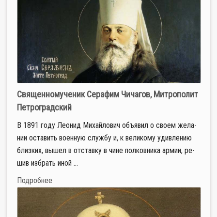
Священномученик Серафим Чичагов, Митрополит
Петроградский
В 1891 го­ду Лео­нид Ми­хай­ло­вич объ­явил о сво­ем же­ла­
нии оста­вить во­ен­ную служ­бу и, к ве­ли­ко­му удив­ле­нию
близ­ких, вы­шел в от­став­ку в чине пол­ков­ни­ка ар­мии, ре­
шив из­брать иной ...
Подробнее