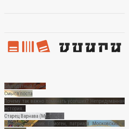
Благодатный Огонь
Смысл поста
Почему так важно поминать усопших? Непридуманная
история...
Старец Варнава (Меркулов)
Священномученик Ермоген, патриарх Московский и