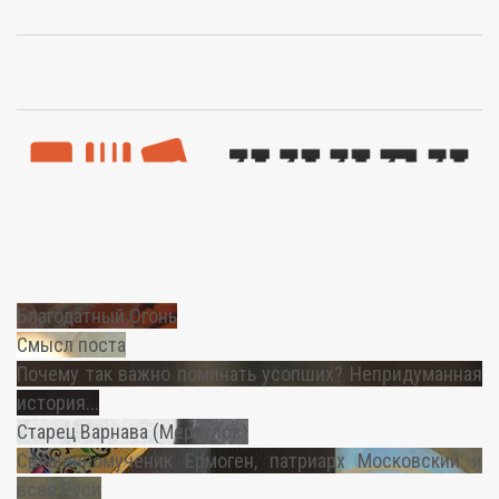
Благодатный Огонь
Смысл поста
Почему так важно поминать усопших? Непридуманная
история...
Старец Варнава (Меркулов)
Священномученик Ермоген, патриарх Московский и
всея Руси