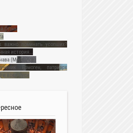
й Огонь
та
к важно поминать усопших?
ная история...
нава (Меркулов)
ученик Ермоген, патриарх
 и всея Руси
ересное