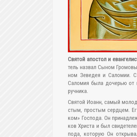
Свя­той апо­стол и еван­ге­ли
тель на­звал Сы­ном Гро­мо­вы
ном Зе­ве­дея и Са­ло­мии. Со
Са­ло­мия бы­ла до­че­рью от 
руч­ни­ка.
Свя­той Иоанн, са­мый мо­ло­
стым, про­стым серд­цем. Его
ком» Гос­по­да. Он при­над­ле­
ков Хри­ста и был сви­де­те­ле
по­да, ко­то­рую Он от­кры­в