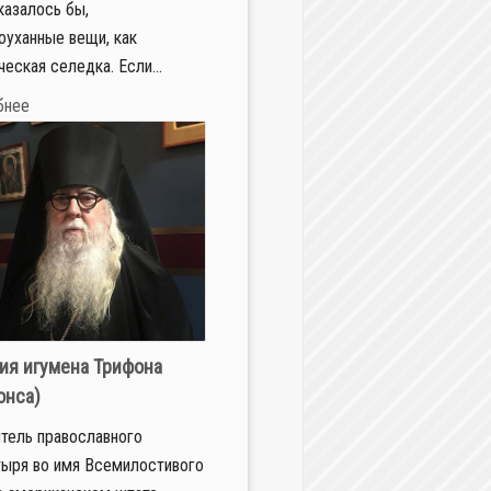
 казалось бы,
оуханные вещи, как
ческая селедка. Если...
бнее
ия игумена Трифона
онса)
тель православного
ыря во имя Всемилостивого