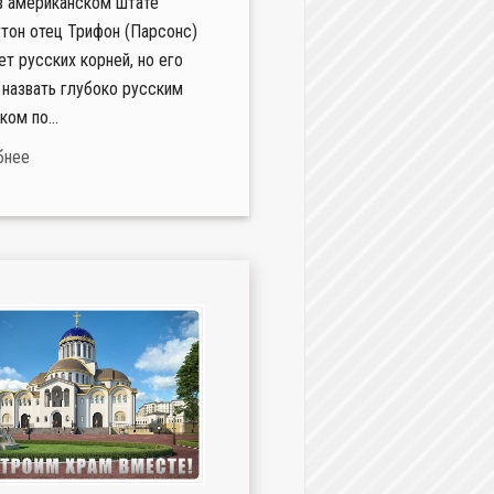
в американском штате
тон отец Трифон (Парсонс)
ет русских корней, но его
назвать глубоко русским
ком по...
бнее