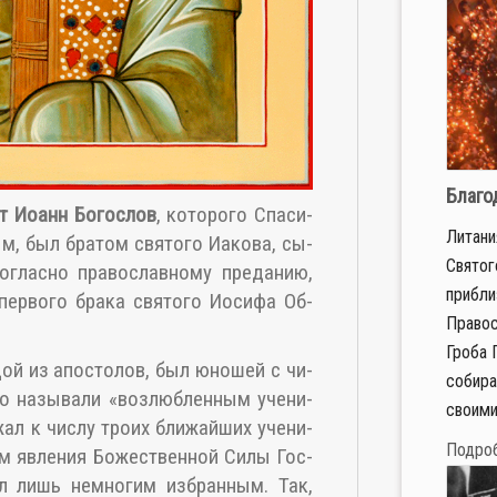
Благо
ст Иоанн Бо­го­слов
, ко­то­ро­го Спа­си­
Литани
м, был бра­том свя­то­го Иа­ко­ва, сы­
Святог
­глас­но пра­во­слав­но­му пре­да­нию,
прибли
пер­во­го бра­ка свя­то­го Иоси­фа Об­
Правос
Гроба 
дой из апо­сто­лов, был юно­шей с чи­
собира
 на­зы­ва­ли «воз­люб­лен­ным уче­ни­
своими
жал к чис­лу тро­их бли­жай­ших уче­ни­
Подро
м яв­ле­ния Бо­же­ствен­ной Си­лы Гос­
ал лишь немно­гим из­бран­ным. Так,