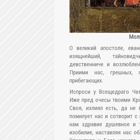
Мол
О великий апостоле, еван
изящнейший, тайновид
девственниче и возлюблен
Приими нас, грешных, 
прибегающих.
Испроси у Всещедраго Чел
Иже пред очесы твоими Кр
Своя, излиял есть, да не
помилует нас и сотворит с
нам здравие душевное и т
изобилие, наставляя нас об