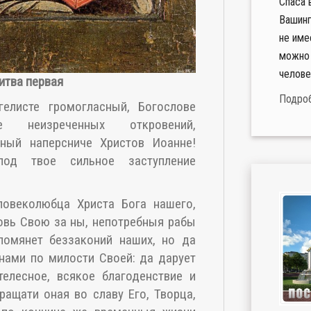
Спаса 
Вашинг
не име
можно 
челове
итва первая
Подро
гелисте громогласный, Богослове
че неизреченных откровений,
ный наперсниче Христов Иоанне!
под твое сильное заступление
овеколюбца Христа Бога нашего,
овь Свою за ны, непотребныя рабы
 помянет беззаконий наших, но да
 нами по милости Своей: да дарует
елесное, всякое благоденствие и
ращати оная во славу Его, Творца,