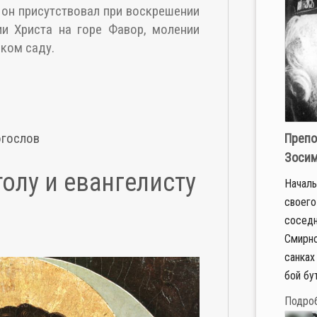
он при­сут­ство­вал при вос­кре­ше­нии
­нии Хри­ста на го­ре Фа­вор, мо­ле­нии
ском са­ду.
огослов
Препо
Зосим
олу и евангелисту
На­чаль
сво­е­го
со­сед­
Смир­но
сан­ках
бой бу­т
Подро