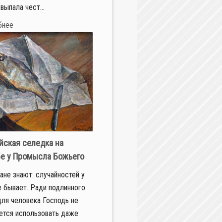
выпала чест...
бнее
йская селедка на
е у Промысла Божьего
ане знают: случайностей у
е бывает. Ради подлинного
для человека Господь не
ется использовать даже