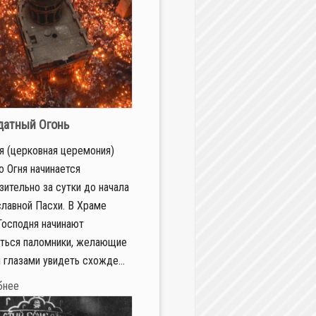
датный Огонь
я (церковная церемония)
о Огня начинается
зительно за сутки до начала
лавной Пасхи. В Храме
Господня начинают
ться паломники, желающие
 глазами увидеть схожде...
бнее