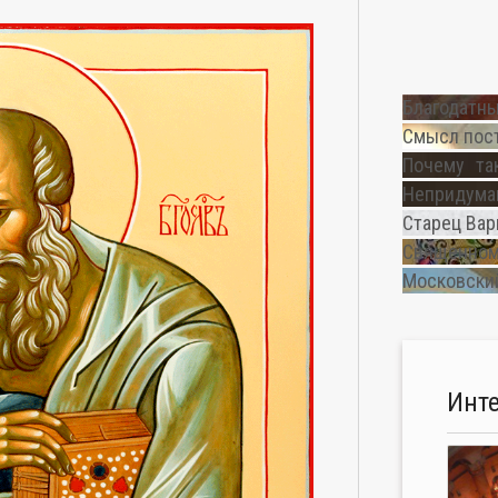
Благодатны
Смысл пос
Почему та
Непридуман
Старец Вар
Священном
Московский
Инт