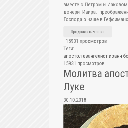
вме­сте с Пет­ром и Иа­ко­вом 
до­че­ри Иа­и­ра, пре­об­ра­же
Гос­по­да о ча­ше в Геф­си­ман­
Продолжить чтение
15931 просмотров
Теги:
апостол
евангелист
иоанн
б
15931 просмотров
Молитва апост
Луке
30.10.2018