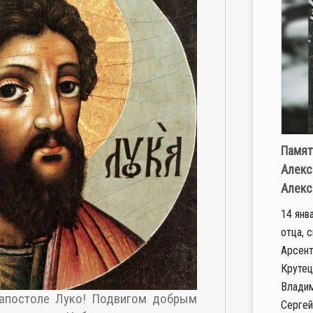
Памят
Алекс
Алекс
14 янв
отца, 
Арсент
Крутец
Владим
 апостоле Луко! Подвигом добрым
Сергей