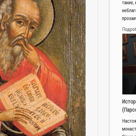
такие,
неблаг
прозаи
Подро
Истор
(Парс
Настоя
монаст