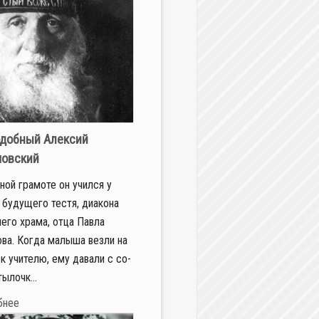
добный Алексий
овский
­ной гра­мо­те он учил­ся у
 бу­ду­ще­го те­стя, диа­ко­на
не­го хра­ма, от­ца Пав­ла
­ва. Ко­гда ма­лы­ша вез­ли на
 к учи­те­лю, ему да­ва­ли с со­
ы­лоч­к...
бнее