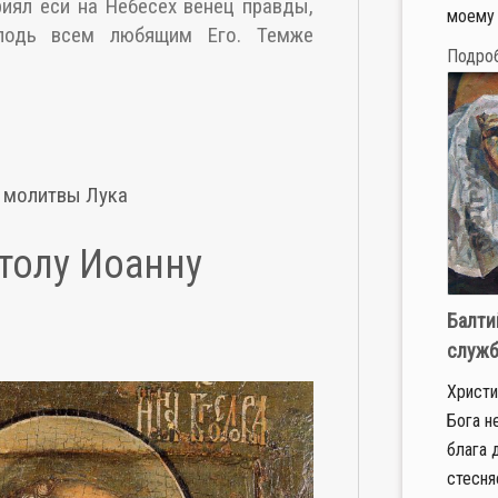
риял еси на Небесех венец правды,
моему 
сподь всем любящим Его. Темже
Подро
молитвы
Лука
толу Иоанну
Балти
служб
Христи
Бога н
блага 
стесня