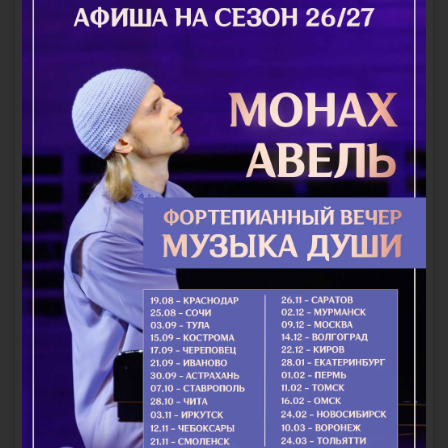
О том, что необходимо жить в имени Спасителя
Говоря о вере и неверии, мы предполагаем, что сейчас,
спустя уже почти две тысячи лет после воскресения из
мертвых Господа нашего Иисуса Христа, трудно стяжать
истинную,...
Подробнее
Мученицы Вера, Надежда, Любовь и матерь их
София