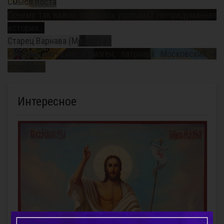
Смысл поста
Почему так важно поминать усопших? Непридуманная
история...
Старец Варнава (Меркулов)
Священномученик Ермоген, патриарх Московский и
всея Руси
Интересное