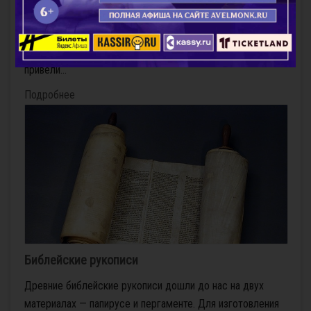
Од­на­ко все до­во­ды и крас­но­ре­чие язы­че­ской на­став­ни­
цы ока­за­лись на­прас­ны­ми, и пла­ме­не­ю­щие ве­рой сест­ры
хри­сти­ан­ки не из­ме­ни­ли сво­их убеж­де­ний. То­гда их сно­ва
при­ве­ли...
Подробнее
Библейские рукописи
Древние библейские рукописи дошли до нас на двух
материалах — папирусе и пергаменте. Для изготовления