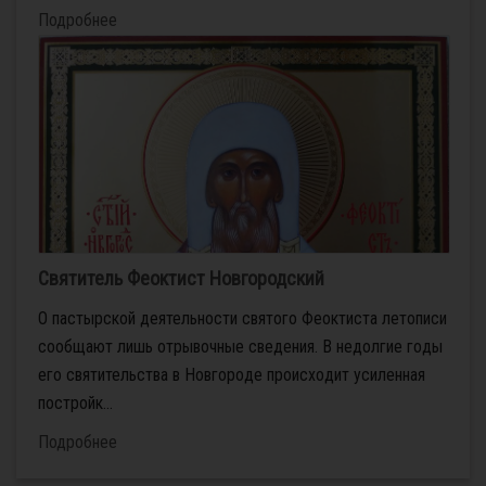
Подробнее
Святитель Феоктист Новгородский
О пас­тыр­ской де­я­тель­но­сти свя­то­го Фео­к­ти­ста ле­то­пи­си
со­об­ща­ют лишь от­ры­воч­ные све­де­ния. В недол­гие го­ды
его свя­ти­тель­ства в Нов­го­ро­де про­ис­хо­дит уси­лен­ная
по­строй­к...
Подробнее