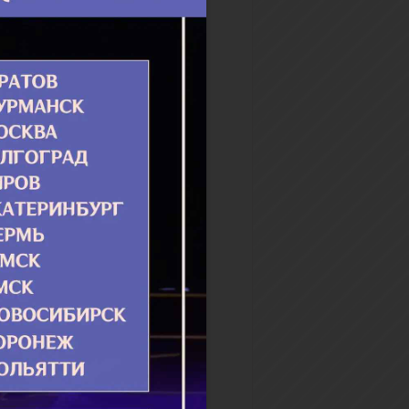
 Ми­но­до­ру. Свя­тая му­же­
 тер­пе­ла му­ки и, на­ко­нец,
к­ну­ла: «Гос­по­ди Иису­се
 ве­се­лие се...
бнее
 вопрошающему о жизни
й
Господь нас зовет идти за