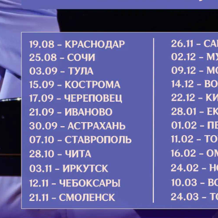
свя­тую
ствен­но
вос­кли
Хри­сте,
Подро
в купели крещения он три часа
 не поддерживаемый, воздавая сим
еликим служителем и предстателем
я впоследствии. В нем можно было
а даже по тому, как он приникал к
ался молоком одной правой груди,
ние свое одесную Господа вместе с
е постничество он проявил в том,
Ответ
вкушал молоко матери только один
вечно
ршении родителями обычных молитв.
му удивлялись и провидели, каким
И вот 