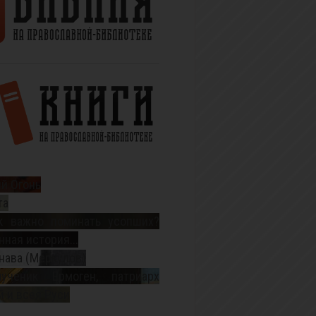
й Огонь
та
к важно поминать усопших?
ная история...
нава (Меркулов)
ученик Ермоген, патриарх
 и всея Руси