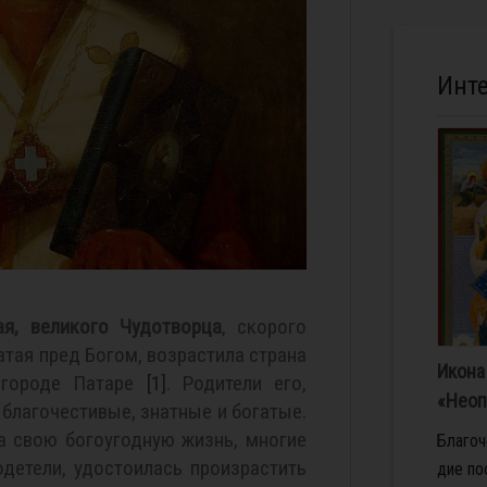
Инт
ая, великого Чудотворца
, скорого
тая пред Богом, возрастила страна
Икона
 городе Патаре
[1]
. Родители его,
«Неоп
благочестивые, знатные и богатые.
за свою богоугодную жизнь, многие
Бла­го­
детели, удостоилась произрастить
дие по­