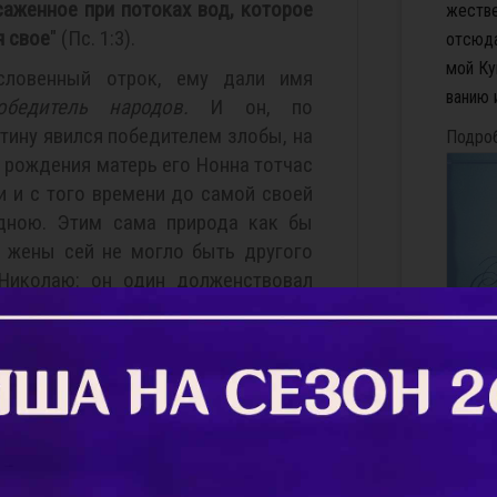
саженное при потоках вод, которое
же­стве
я свое
" (Пс. 1:3).
от­сю­д
мой Ку­
словенный отрок, ему дали имя
ва­нию и
обедитель народов.
И он, по
тину явился победителем злобы, на
Подро
о рождения матерь его Нонна тотчас
и и с того времени до самой своей
дною. Этим сама природа как бы
у жены сей не могло быть другого
Николаю: он один долженствовал
 Освященный еще в утробе матери
ью, он явил себя благоговейным
м увидел свет, стал творить чудеса
я молоком матери, и был постником
Прост
 пищу.
И тут 
зная к