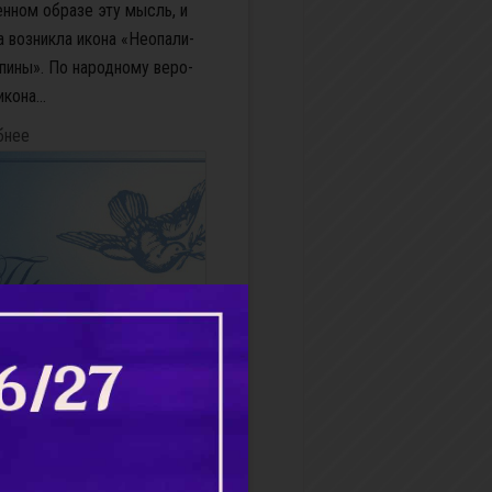
н­ном об­ра­зе эту мысль, и
а воз­ник­ла ико­на «Неопа­ли­
пи­ны». По на­род­но­му ве­ро­
ко­на...
бнее
и - коротенькое слово...
же, ищем оправданья,Не
ак себя вести,А люди ждут