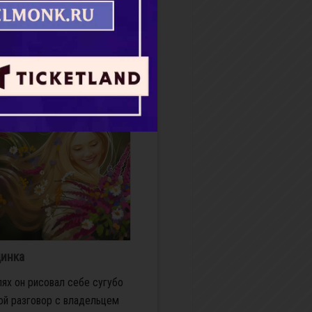
в эти глубины богопознания,
глубины вечности и жизни. Он
м сказал: жизнь вечная в
бнее
инка
ях он рисовал себе сугубо
й разговор с владельцем