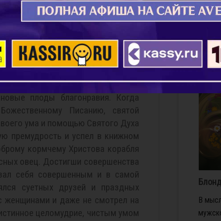
ын их в своей жизни. Навыкнув от
Собой 
 воздержанию, святой Николай всю
в эти 
ины проводил среду и пятницу в
Сам на
годами, отрок возрастал и в разуме,
том,...
одетелях, коим был научаем от
Подро
 И был он, как нива плодоносная,
ращающая доброе семя поучения и
новые плоды благонравия. Когда
Божественному Писанию, святой
своего ума и помощью Святого Духа
ую премудрость и успел в книжном
доброму кормчему Христова корабля
сных овец. Достигши совершенства
азал себя совершенным и в самой
Блонд
ялся суетных друзей и праздных
 с женщинами и даже не смотрел на
В мысл
 истинное целомудрие, чистым умом
мужско