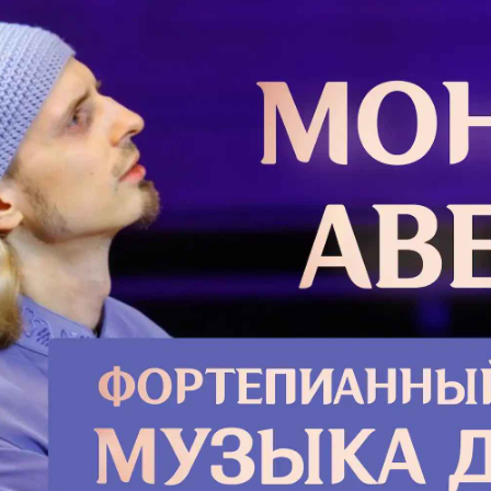
от нас
кратко
вися н
перене
Подро
Мучен
Митро
При­дя 
шил св