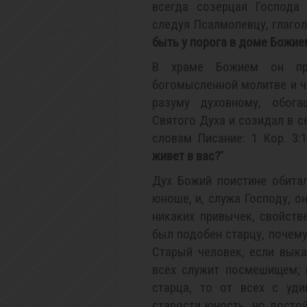
всегда созерцая Господа
следуя Псалмопевцу, глаголю
быть у порога в доме Божие
В храме Божием он пр
богомысленной молитве и ч
разуму духовному, обога
Святого Духа и созидал в с
словам Писание: 1 Кор. 3:1
живет в вас?
"
Дух Божий поистине обита
юноше, и, служа Господу, о
никаких привычек, свойств
был подобен старцу, почему
Старый человек, если вык
всех служит посмешищем; 
старца, то от всех с уди
старости юность, но досто