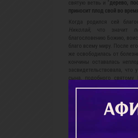
святую ветвь и "
дерево, по
приносит плод свой во врем
Когда родился сей благо
Николай,
что значит
п
благословению Божию, воис
благо всему миру. После ег
же освободилась от болезн
кончины оставалась непло
засвидетельствовала, что 
сына, подобного святому 
быть первым и последним.
богодухновенною благодат
почитателем Бога ранее, че
прежде, чем начал питатьс
прежде, чем привык вкушать