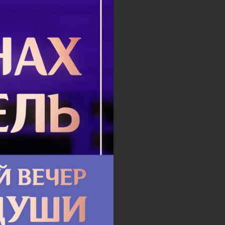
 признанья, -Одно лишь
е: прости! Господь Христос,
а древе,И силясь боль
сти,Пред...
бнее
ицы Минодора,
дора, и Нимфодора
в ярость, пра­ви­тель об­ру­
ой гнев на стар­шую из них –