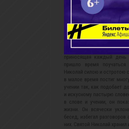
строгим постником будет с
младенческих пелен такому
свою жизнь до самой конч
строгом посте. Возрастая с 
совершенствуясь в добр
благочестивых родителей.
принимающая в себя и воз
приносящая каждый день 
пришло время поучаться 
Николай силою и остротою 
в малое время постиг мног
учении так, как подобает 
и искусному пастырю слове
в слове и учении, он пок
жизни. Он всячески уклон
бесед, избегал разговоров
них. Святой Николай хранил