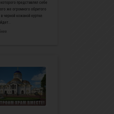
 которого представлял себе
кого же огромного обритого
 в черной кожаной куртке.
йдет...
бнее