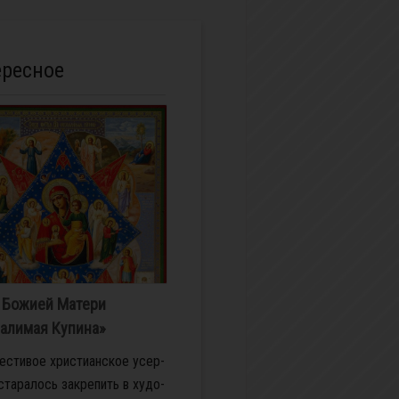
ересное
 Божией Матери
алимая Купина»
че­сти­вое хри­сти­ан­ское усер­
ста­ра­лось за­кре­пить в ху­до­