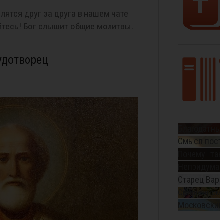
лятся друг за друга в нашем чате
тесь! Бог слышит общие молитвы.
удотворец
Благодатны
Смысл пос
Почему та
Непридуман
Старец Вар
Священном
Московский