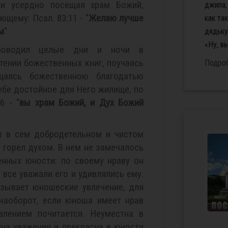
 и усердно посещая храм Божий,
джипа,
щему: Псал. 83:11 - "
Желаю лучше
как та
м
".
дядьку
«Ну, вы
оводил целые дни и ночи в
тении божественных книг, поучаясь
Подро
щаясь божественною благодатью
ебе достойное для Него жилище, по
6 - "
вы храм Божий, и Дух Божий
л в сем добродетельном и чистом
н горел духом. В нем не замечалось
енных юности: по своему нраву он
 все уважали его и удивлялись ему.
азывает юношеские увлечение, для
наоборот, если юноша имеет нрав
влением почитается. Неуместна в
йна уважения и прекрасна в юности