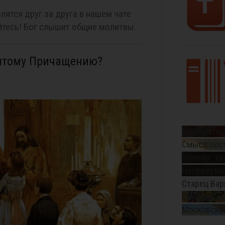
лятся друг за друга в нашем чате
тесь! Бог слышит общие молитвы.
вятому Причащению?
Благодатны
Смысл пос
Почему та
Непридуман
Старец Вар
Священном
Московский