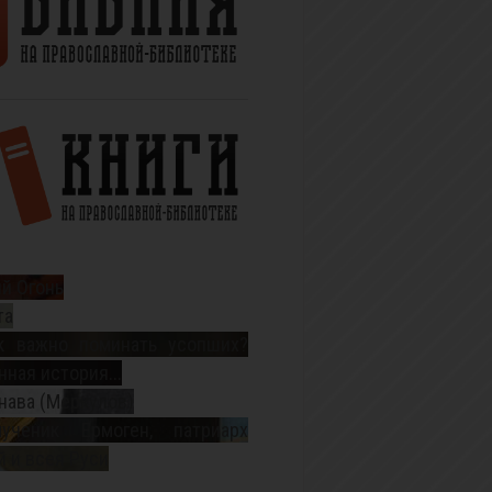
й Огонь
та
к важно поминать усопших?
ная история...
нава (Меркулов)
ученик Ермоген, патриарх
 и всея Руси