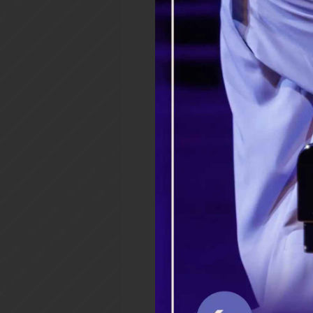
посещения театра, просм
передач, прослушивания с
телесную и душевную чист
после причастия воздержива
Накануне причастия с 12 ча
полное воздержание от пить
на причастие, не разрешает
табакозависимостью такж
страсти).
Настрое
Готовящийся ко Святому П
всеми и беречь себя от
удерживаться от осуждени
разговоров, проводя вре
уединении, в чтении Слова 
содержания.