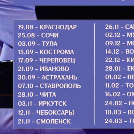
отра развлекательных фильмов и
котах
ветской музыки. Нужно соблюдать
Больн
оту. Супругам должно в день до и
нравил
ться от телесного общения.
выздор
сов ночи начинается строгий пост –
говоря,
я и еды (утром, отправляясь в храм
других
ся что-либо есть, пить; страдающие
достав
е должны воздержаться от своей
не бега
Подро
ние и поведение
ричащению должен примириться со
 чувства злобы и раздражения,
я и всяких непотребных мыслей,
мя, насколько это возможно, в
Божия (Евангелия) и книг духовного