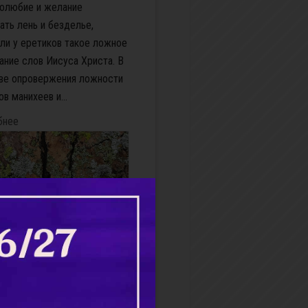
олюбие и желание
ать лень и безделье,
ли у еретиков такое ложное
ание слов Иисуса Христа. В
ве опровержения ложности
в манихеев и...
бнее
радник Господа и
ние в испытаниях