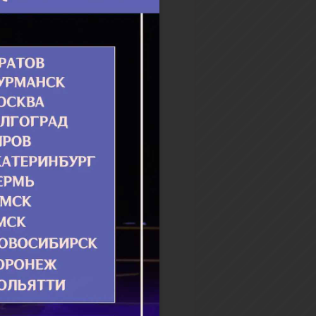
 и не только»
ые дети Максимовне
ись больше, чем
авливающие. Честно
 она не любила ни тех, ни
, просто больные
ляли ей меньше хлопот. Они
ли по...
бнее