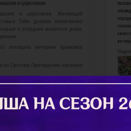
машняя и церковная
праздн
оправд
машняя и церковная. Желающий
породи
стовых Тайн должен молитвенно
толков
 больше и усерднее молиться дома,
качест
ужения.
взглядо
ято посещать вечернее храмовое
Подро
и ко Святому Причащению накануне
 Причащению
 благочестивая традиция (но не
анонов и акафистов перед принятием
оду нашему Иисусу Христу
Виног
терпе
вятой Богородице