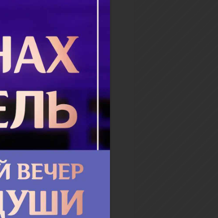
у всех сербов у нас в
це, что на юге Косово и
и, до войны 1999 года были
иноградники. У кого-то –
ые, несколько...
бнее
аз «Плюшка» из книги
ественские истории о