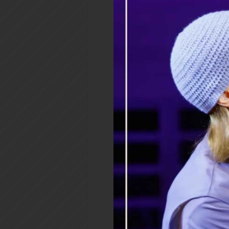
-
Канона Ангелу - хранителю
Если человек хочет читать к
этого время, то ничего, кро
может.
Перед Причастием положен
Причащением, который зак
накануне перед причастие
принято приступать к
новоначальных, отпавших 
Церковью многодневные и 
может быть установлен д
перед Причастием.
Пост, кроме ограничений в
есть и пить меньше обыкно