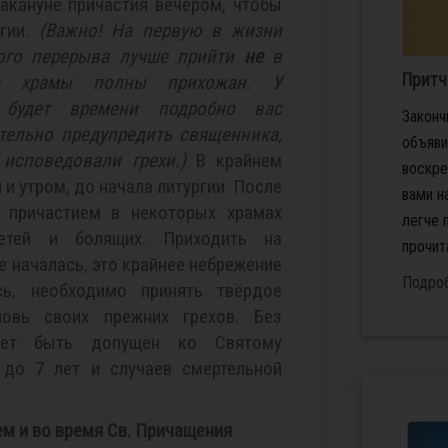
акануне причастия вечером, чтобы
ргии.
(Важно! На первую в жизни
ого перерыва лучше прийти
не
в
Притч
да храмы полны прихожан. У
 будет времени подробно вас
Законч
тельно предупредить священника,
объяв
исповедовали грехи.)
В крайнем
воскре
и утром, до начала литургии. После
вами н
д причастием в некоторых храмах
легче 
етей и болящих. Приходить на
прочит
е началась, это крайнее небрежение
Подро
сь, необходимо принять твёрдое
овь своих прежних грехов. Без
жет быть допущен ко Святому
до 7 лет и случаев смертельной
м и во время Св. Причащения