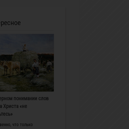
ересное
ерном понимании слов
а Христа «не
ьтесь»
венно, что только