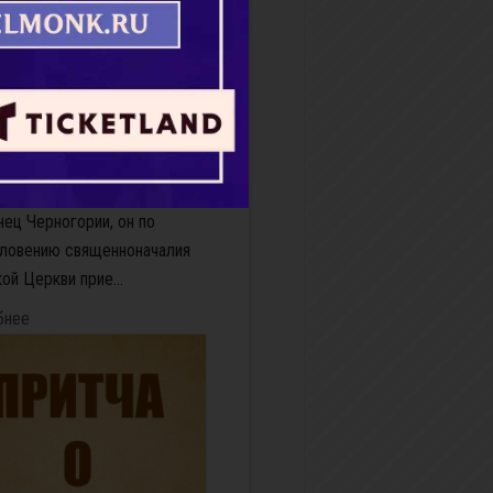
а святого Иоанна
тадтского
ель Мардарий (Ускокович;
935) – одна из интересных
церковной и общественной
России начала XX века.
ец Черногории, он по
ловению священноначалия
ой Церкви прие...
бнее