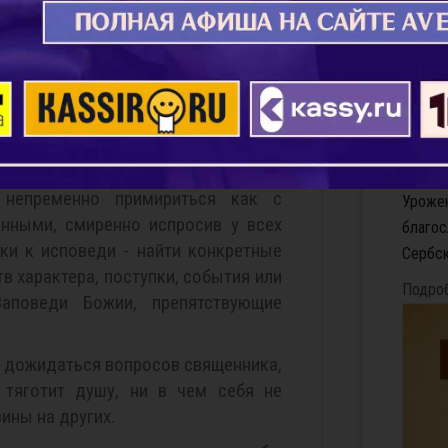
споведь
Звезд
должен накануне, до или после
Кронш
устно исповедаться Богу в своих
Святит
етеля - священника, чистосердечно
1889–1
ивая ни одного содеянного греха и
фигур 
исправиться.
жизни 
непременно примириться как с
Урожен
енными, смиренно испросив у всех
благос
ки к исповеди - найти конкретные
Сербск
в характера, поступки, события или
Подро
аповеди Божии, препятствующие
е дожидаться вопросов священника,
 тяготит душу, ни в чем себя не
ины на других.