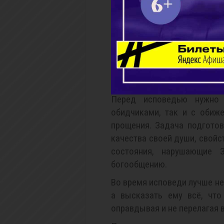
И
Желающий причаститься 
вечернего Богослужения, 
грехах в присутствии свид
раскрыв свою душу и не ута
иметь искреннее намерение 
Перед исповедью нужно 
обидчиками, так и с обиж
прощения. Задача подготов
качества своей души, свойст
состояния, нарушающие З
богообщению.
Во время исповеди лучше н
а высказать ему всё, что
оправдывая и не перелагая в