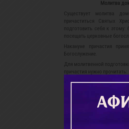
Молитва до
Существует молитва до
причаститься Святых Хри
подготовить себя к этому:
посещать церковные богосл
Накануне причастия прин
Богослужение.
Для молитвенной подготовк
причастия нужно прочитать:
-
Последование ко Святому
Существует, кроме того,
обязанность) чтения трёх к
Святых Христовых Таин:
-
Канона покаянного ко Госп
-
Канона молебного ко Прес