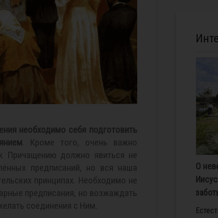
Инт
ения необходимо себя подготовить
янием
. Кроме того, очень важно
 к Причащению должно явиться не
О нев
лённых предписаний, но вся наша
Иисус
гельских принципах. Необходимо не
арные предписания, но возжаждать
забот
желать соединения с Ним.
Естест