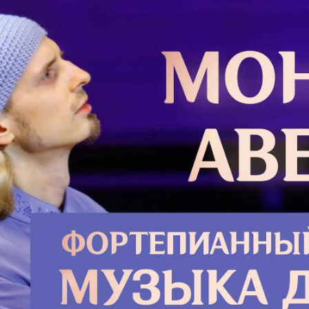
Почти 
Орахов
аноны и акафисты и у него есть для
Метохи
ме пользы, такое чтение принести не
свои в
огромн
Пост
Подро
 литургический пост (пост перед
лючается в том, что с полуночи
м ничего не едят и не пьют, ибо
 Святой Чаше натощак.). Для
и не соблюдавших установленные
однодневные посты, священником
ополнительный 3-7 дневный пост
Расск
 пище, также состоит в том, чтобы
венного, а также воздержаться от
«Рожд