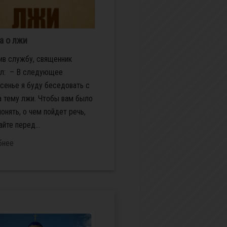
а о лжи
ив службу, священник
ил: – В следующее
сенье я буду беседовать с
а тему лжи. Чтобы вам было
понять, о чем пойдет речь,
айте перед...
бнее