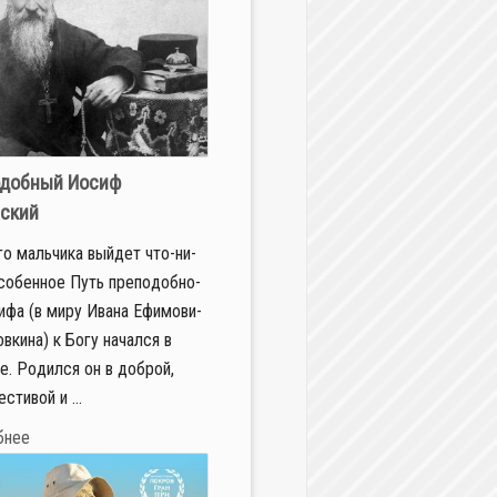
добный Иосиф
ский
го маль­чи­ка вый­дет что-ни­
о­бен­ное Путь пре­по­доб­но­
­фа (в ми­ру Ива­на Ефи­мо­ви­
в­ки­на) к Бо­гу на­чал­ся в
е. Ро­дил­ся он в доб­рой,
е­сти­вой и ...
бнее