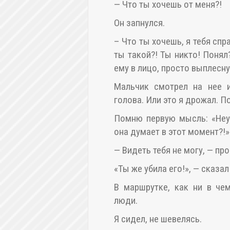
— Что ты хочешь от меня?!
Он запнулся.
– Что ты хочешь, я тебя сп
ты такой?! Ты никто! Понял
ему в лицо, просто выплесну
Мальчик смотрел на нее и
голова. Или это я дрожал. П
Помню первую мысль: «Неу
она думает в этот момент?!»
— Видеть тебя не могу, — пр
«Ты же убила его!», — сказал
В маршрутке, как ни в че
люди.
Я сидел, не шевелясь.