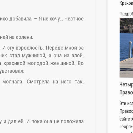
Кракове
Подро
тихо добавила, — Я не хочу… Честное
ней на колени.
. И эту взрослость. Передо мной за
чик стал мужчиной, а она из злой,
а красивой молодой женщиной. Во
чувствовал.
 молчала. Смотрела на него так,
Четыр
Право
Эти ис
Правос
сайте 
 и дал ей. И пока она не положила
Георги