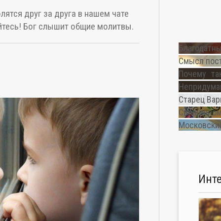
лятся друг за друга в нашем чате
тесь! Бог слышит общие молитвы.
Благодатны
Смысл пос
Почему та
Непридуман
Старец Вар
Священном
Московский
Инт