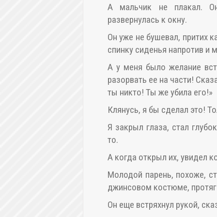
А мальчик не плакал. О
развернулась к окну.
Он уже не бушевал, притих к
спинку сиденья напротив и 
А у меня было желание вста
разорвать ее на части! Сказ
ты никто! Ты же убила его!»
Клянусь, я бы сделал это! 
Я закрыл глаза, стал глубо
то.
А когда открыл их, увидел к
Молодой парень, похоже, ст
джинсовом костюме, протяг
Он еще встряхнул рукой, ска