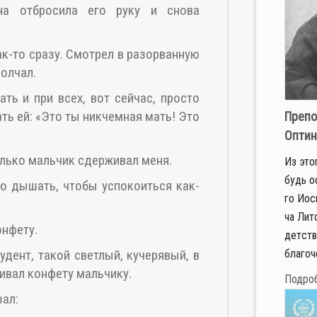
на отбросила его руку и снова
ак-то сразу. Смотрел в разорванную
молчал.
ть и при всех, вот сейчас, просто
ать ей: «Это ты никчемная мать! Это
Препо
Оптин
Только мальчик сдерживал меня.
Из это­
будь ос
ко дышать, чтобы успокоиться как-
го Иоси
ча Ли­то
онфету.
дет­ств
бла­го­ч
удент, такой светлый, кучерявый, в
ивал конфету мальчику.
Подро
зал: