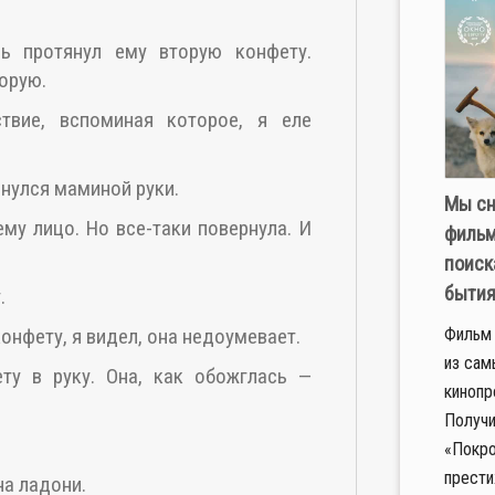
ь протянул ему вторую конфету.
орую.
твие, вспоминая которое, я еле
снулся маминой руки.
Мы сн
ему лицо. Но все-таки повернула. И
фильм
поиск
быти
.
Фильм 
конфету, я видел, она недоумевает.
из сам
ту в руку. Она, как обожглась —
кинопр
Получи
«Покро
прести
на ладони.