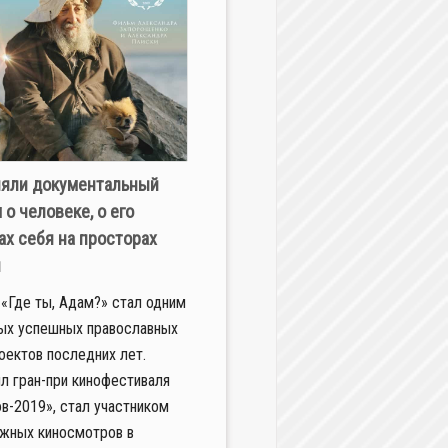
яли документальный
 о человеке, о его
ах себя на просторах
я
«Где ты, Адам?» стал одним
ых успешных православных
оектов последних лет.
л гран-при кинофестиваля
в-2019», стал участником
жных киносмотров в