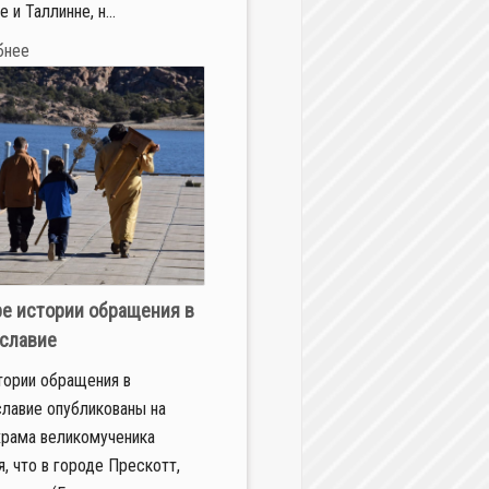
 и Таллинне, н...
бнее
е истории обращения в
славие
тории обращения в
лавие опубликованы на
храма великомученика
я, что в городе Прескотт,