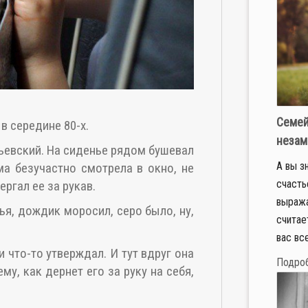
Семей
в середине 80-х.
незам
льевский. На сиденье рядом бушевал
А вы з
ма безучастно смотрела в окно, не
счасть
ергал ее за рукав.
выраж
я, дождик моросил, серо было, ну,
считает
вас все
и что-то утверждал. И тут вдруг она
Подро
му, как дернет его за руку на себя,