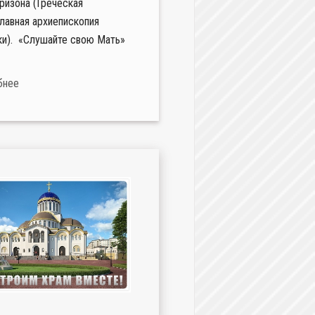
ризона (Греческая
лавная архиепископия
и). «Слушайте свою Мать»
бнее