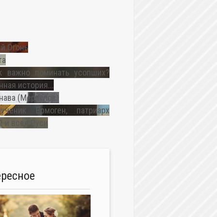
й Огонь
та
к важно поминать усопших?
ная история...
нава (Меркулов)
ученик Ермоген, патриарх
 и всея Руси
ересное