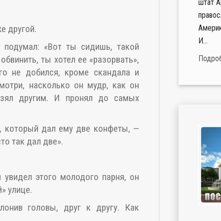
штат А
правос
Америк
е другой.
И...
Я подумал: «Вот ты сидишь, такой
Подро
 обвинить, ты хотел ее «разорвать»,
го не добился, кроме скандала и
смотри, насколько он мудр, как он
взял другим. И пронял до самых
.
, который дал ему две конфеты, —
то так дал две».
 увидел этого молодого парня, он
» улице.
онив головы, друг к другу. Как