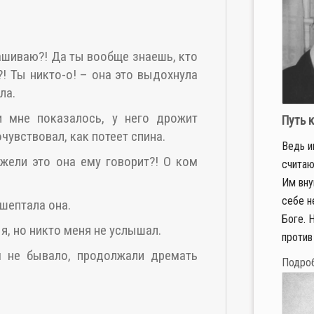
рашиваю?! Да ты вообще знаешь, кто
?! Ты никто-о! – она это выдохнула
ла.
 мне показалось, у него дрожит
Путь к
очувствовал, как потеет спина.
Ведь и
жели это она ему говорит?! О ком
считаю
Им вну
себе н
ошептала она.
Боге. 
 я, но никто меня не услышал.
против 
м не бывало, продолжали дремать
Подро