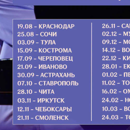
Икона
«Иеру
За­ступ
ико­ны 
зан­тий­
де­ние 
бы­ла п
ре­на св
Подро