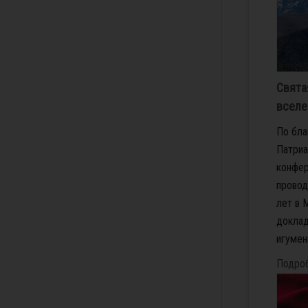
Свята
вселе
По бла
Патриа
конфер
провод
лет в 
доклад
игумен
Подро