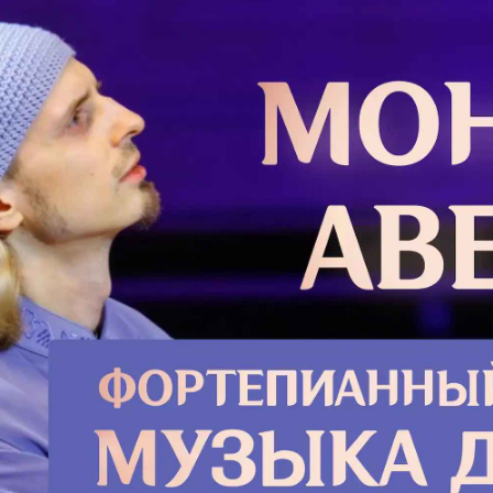
ом одесную Праведнаго Судии
Креще
 Божии, будите нам, рабам Божиим
 враг видимых и невидимых, да под
Еванге
тв избавимся от всех бед, зол и
истори
не жизни нашея, и тако прославим
перело
е имя Вседетельныя Троицы, Отца и
момент
 присно и во веки веков. Аминь.
Палест
состав
управл
Подро
офии, княгини Слуцкой
 святых, чудотворцев