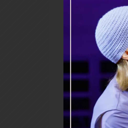
вашим предстательств
предстанем. Ей, угодницы
(имена), защитницы от всех
кровом святых ваших моли
напастей до последнего д
великое и достопоклоняемо
Сына и Святаго Духа, ныне и
Молитва святой праведной С
Молитва Собору Соловецких