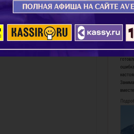
Как в
помо
1. Дел
вместе
фраза: 
готовл
ошибка
настоя
Заним
вместе
Подро