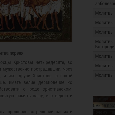
заболева
Молитвы 
Молитвы 
Молитвы 
Молитвы 
Богород
итва первая
Молитвы 
носцы Христовы четыредесяте, во
Молитвы
и мужественно пострадавшии, чрез
Молитвы
, и яко друзи Христовы в покой
ше, имате велие дерзновение ко
йствовати о роде христианском:
святую память вашу, и с верою и
Благодатны
Смысл пос
ога прощение согрешений наших и
Почему та