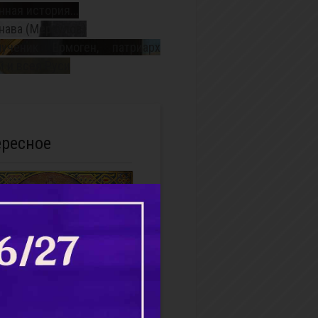
ная история...
нава (Меркулов)
ученик Ермоген, патриарх
 и всея Руси
ересное