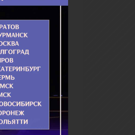
 Божией Матери
салимская»
­ни­че­ством Иеру­са­лим­ской
Пре­свя­той Бо­го­ро­ди­цы ви­
ские вой­ска от­ра­зи­ли на­па­
ски­фов. В 988 го­ду ико­на
ри­не­се­на в Кор­сунь и по­да­
я­то­м...
бнее