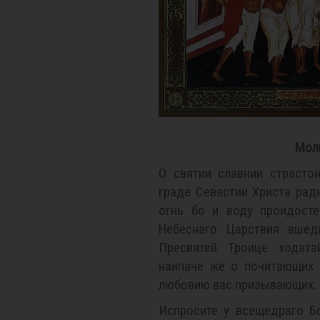
Мол
О святии славнии страсто
граде Севастии Христа рад
огнь бо и воду проидосте
Небеснаго Царствия вшед
Пресвятей Троице ходата
наипаче же о почитающих 
любовию вас призывающих.
Испросите у всещедраго Б