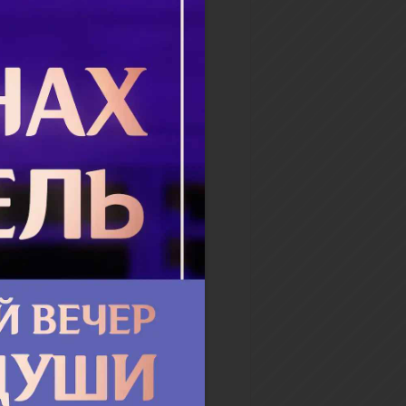
ние Господне
лист Лука сообщает ценные
ческие сведения этого
много исторического
а, а именно, что в то время
ина, которая входила в
 Римской Империи,
ялась четырьмя правит...
бнее