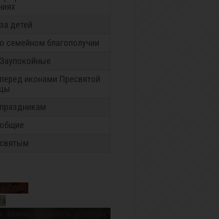
ниях
за детей
о семейном благополучии
Заупокойные
перед иконами Пресвятой
ицы
праздникам
 общие
 святым
й Огонь
та
к важно поминать усопших?