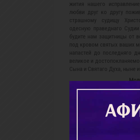
жития нашего исправление
любви друг ко другу пожи
страшному судищу Христ
одесную праведнаго Судии
будите нам защитницы от в
под кровом святых ваших мо
напастей до последняго д
великое и достопокланяемо
Сына и Святаго Духа, ныне и
Мол
О страстотерпцы Хрис
мужественно пострадавшии
усердно прибегаем и прос
прощение согрешений наших
покаянии и нелицемерной 
дерзновением предстане