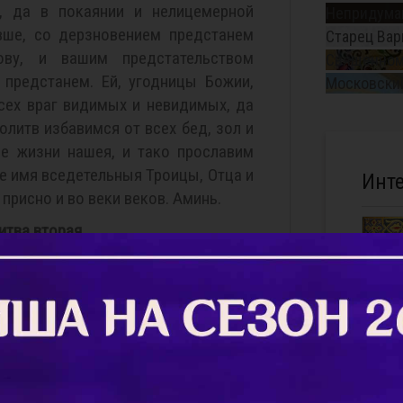
, да в покаянии и нелицемерной
Непридуман
вше, со дерзновением предстанем
Старец Вар
ову, и вашим предстательством
Священном
 предстанем. Ей, угодницы Божии,
Московский
сех враг видимых и невидимых, да
литв избавимся от всех бед, зол и
не жизни нашея, и тако прославим
е имя вседетельныя Троицы, Отца и
Инт
 присно и во веки веков. Аминь.
итва вторая
товы, во граде севастийстем
, к вам, яко молитвенникам нашим
им: испросите у Всещедраго Бога
 и жития нашего исправление, да в
любви друг ко другу поживше, со
м страшному судищу Христову и