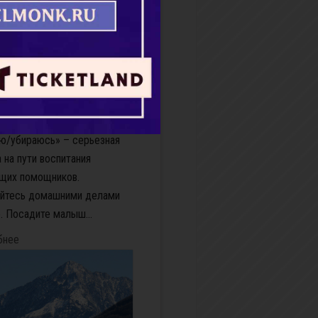
оспитывать маленького
щника?
айте
.Распространенная мамина
«Иди, поиграй, пока я
ю/убираюсь» – серьезная
 на пути воспитания
щих помощников.
айтесь домашними делами
. Посадите малыш...
бнее