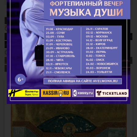
Благодатный Огонь
Смысл поста
Почему так важно поминать усопших? Непридуманная
история...
Старец Варнава (Меркулов)
Священномученик Ермоген, патриарх Московский и
всея Руси
Интересное