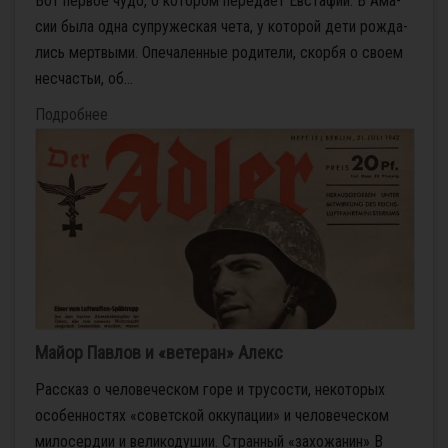
Вот пер­вое чу­до, о ко­то­ром пе­ре­да­ет Ев­ста­фий. В Ама­
сии бы­ла од­на су­пру­же­ская че­та, у ко­то­рой де­ти рож­да­
лись мерт­вы­ми. Опе­ча­лен­ные ро­ди­те­ли, скор­бя о сво­ем
несчастьи, об­...
Подробнее
Майор Павлов и «ветеран» Алекс
Рассказ о человеческом горе и трусости, некоторых
особенностях «советской оккупации» и человеческом
милосердии и великодушии. Странный «захожанин» В