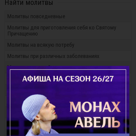
Найти молитвы
Молитвы повседневные
Молитвы для приготовления себя ко Святому
Причащению
Молитвы на всякую потребу
Молитвы при различных заболеваниях
Молитвы за детей
Молитвы о семейном благополучии
Молитвы Заупокойные
Молитвы перед иконами Пресвятой Богородицы
Молитвы праздникам
Молитвы общие
Молитвы святым