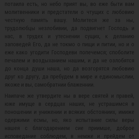
потаила есть, но небо прият вы, во еже быти вам
молитвенники и предстатели о чтущих с любовию
честную память вашу. Молитеся же за ны,
трудолюбцы незлобивии, да подвигнет Господь и
нас, в трудех и утеснении сущих, к деланию
заповедей Его, да не токмо о пищи и питии, но и о
еже како угодити Господеви попечемся; споболите
печалем и воздыханием нашим, и да не озлобятся
до конца души наша, но да возгорятся любовию
друг ко другу, да пребудем в мире и единомыслии,
якоже и вы, самобратнии блаженнии.
Наипаче же утвердите ны в вере святей и правей,
юже имуще в сердцах наших, не устрашимся в
поношении и унижении и всяких обстояниих, имиже
одержими есмы, но, яко испытание силы веры
нашея с благодарением сие приимше, доброе
исповедание соблюдем, в немже и прейдем от