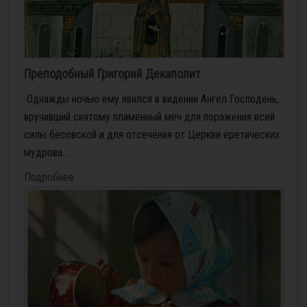
Преподобный Григорий Декаполит
Од­на­жды но­чью ему явил­ся в ви­де­нии Ан­гел Гос­по­день,
вру­чив­ший свя­то­му пла­мен­ный меч для по­ра­же­ния всей
си­лы бе­сов­ской и для от­се­че­ния от Церк­ви ере­ти­че­ских
муд­ро­ва­...
Подробнее