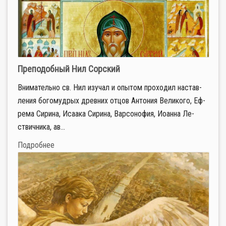
Преподобный Нил Сорский
Вни­ма­тель­но св. Нил изу­чал и опы­том про­хо­дил на­став­
ле­ния бо­го­муд­рых древ­них от­цов Ан­то­ния Ве­ли­ко­го, Еф­
ре­ма Си­ри­на, Иса­а­ка Си­ри­на, Вар­со­но­фия, Иоан­на Ле­
ствич­ни­ка, ав­...
Подробнее