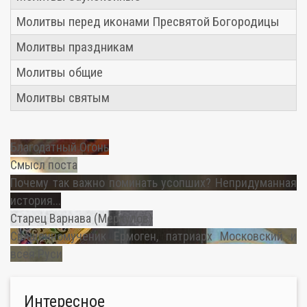
Молитвы перед иконами Пресвятой Богородицы
Молитвы праздникам
Молитвы общие
Молитвы святым
Благодатный Огонь
Смысл поста
Почему так важно поминать усопших? Непридуманная
история...
Старец Варнава (Меркулов)
Священномученик Ермоген, патриарх Московский и
всея Руси
Интересное