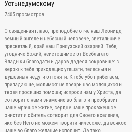
Устьнедумскому
7405 просмотров
О священная главо, преподобне отче наш Леониде,
земный ангеле и небесный человече, светильниче
пресветлый, край наш Прилузский озаряяй! Тебе,
угодниче Божий, неистощимое от Всеблагаго
Владыки благодати и даров дадеся сокровище: с
верою к тебе приходящих утешати, телесныя и
душевныя недуги отгоняти. К тебе убо прибегаем,
припадающе, молимся: не презри нас молящихся и
твоея просящих помощи; испроси нам у Христа, да
сотворит с нами знамение во благо и преобразит
наше мрачное житие, сердце наше прокаженное
очистит и обитель сотворит для Своего вселения,
яко без Него не можем творити ничесоже, да всякое
наше во благо желание исполнит. Да тако,