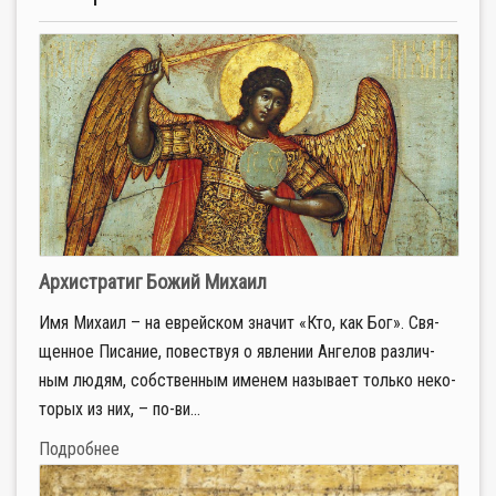
Архистратиг Божий Михаил
Имя Ми­ха­ил – на ев­рей­ском зна­чит «Кто, как Бог». Свя­
щен­ное Пи­са­ние, по­вест­вуя о яв­ле­нии Ан­ге­лов раз­лич­
ным лю­дям, соб­ствен­ным име­нем на­зы­ва­ет толь­ко неко­
то­рых из них, – по-ви...
Подробнее