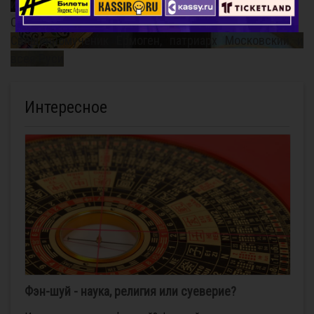
история...
Старец Варнава (Меркулов)
Священномученик Ермоген, патриарх Московский и
всея Руси
Интересное
Фэн-шуй - наука, религия или суеверие?