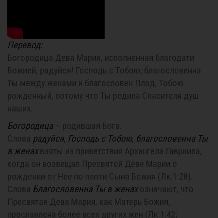
Перевод:
Богородица Дева Мария, исполненная благодати
Божией, радуйся! Господь с Тобою; благословенна
Ты между женами и благословен Плод, Тобою
рожденный, потому что Ты родила Спасителя душ
наших.
Богородица
– родившая Бога.
Слова
радуйся, Господь с Тобою, благословенна Ты
в женах
взяты из приветствия Архангела Гавриила,
когда он возвещал Пресвятой Деве Марии о
рождении от Нее по плоти Сына Божия (
Лк.1:28
).
Слова
Благословенна Ты в женах
означают, что
Пресвятая Дева Мария, как Матерь Божия,
прославлена более всех других жен (
Лк.1:42
;