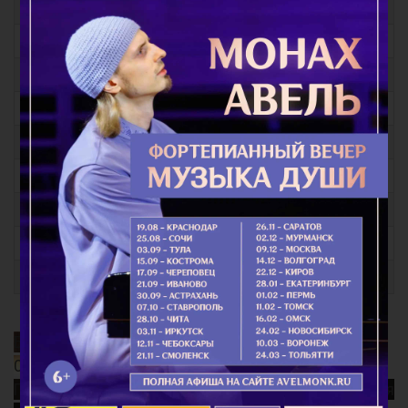
Молитвы на всякую потребу
Молитвы при различных заболеваниях
Молитвы за детей
Молитвы о семейном благополучии
Молитвы Заупокойные
Молитвы перед иконами Пресвятой Богородицы
Молитвы праздникам
Молитвы общие
Молитвы святым
Благодатный Огонь
Смысл поста
Почему так важно поминать усопших? Непридуманная