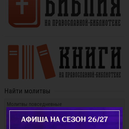
Найти молитвы
Молитвы повседневные
Молитвы для приготовления себя ко Святому
Причащению