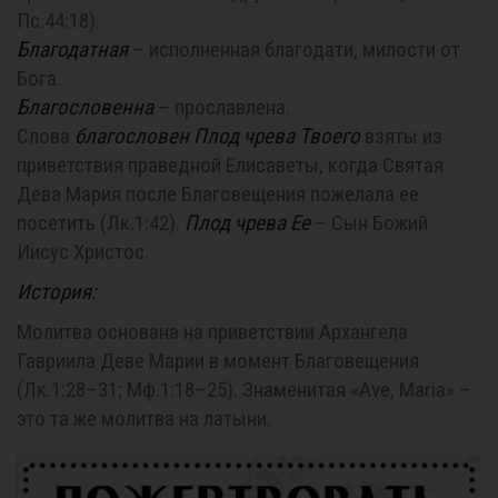
Пс.44:18
).
Благодатная
– исполненная благодати, милости от
Бога.
Благословенна
– прославлена.
Слова
благословен Плод чрева Твоего
взяты из
приветствия праведной Елисаветы, когда Святая
Дева Мария после Благовещения пожелала ее
посетить (
Лк.1:42
).
Плод чрева Ее
– Сын Божий
Иисус Христос.
История:
Молитва основана на приветствии Архангела
Гавриила Деве Марии в момент Благовещения
(
Лк.1:28–31
;
Мф.1:18–25
).
Знаменитая
«Ave, Maria»
–
это та же молитва на латыни.