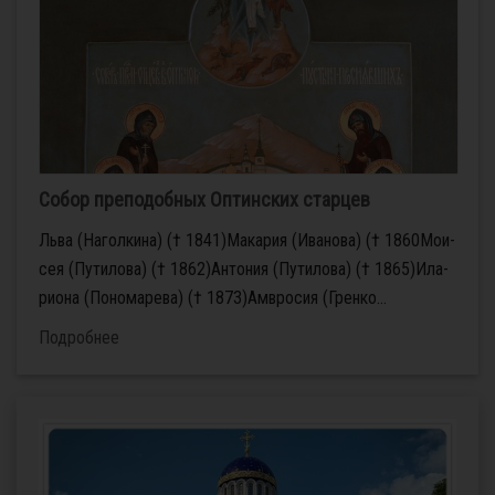
Собор преподобных Оптинских старцев
Льва (Наголкина) († 1841)Ма­ка­рия (Иванова) († 1860Мо­и­
сея (Путилова) († 1862)Ан­то­ния (Путилова) († 1865)Ила­
ри­о­на (Пономарева) († 1873)Ам­вро­сия (Гренко...
Подробнее