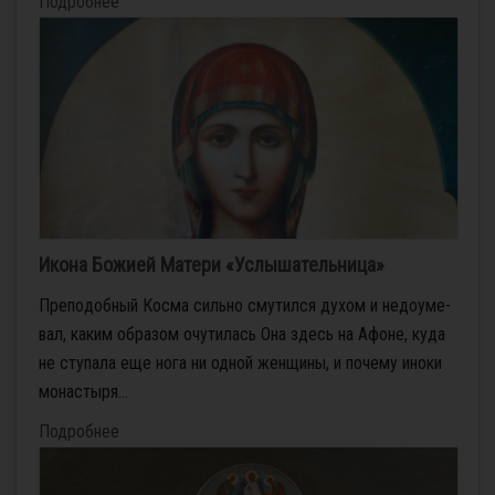
Подробнее
Икона Божией Матери «Услышательница»
Пре­по­доб­ный Кос­ма силь­но сму­тил­ся ду­хом и недо­уме­
вал, ка­ким об­ра­зом очу­ти­лась Она здесь на Афоне, ку­да
не сту­па­ла еще но­га ни од­ной жен­щи­ны, и по­че­му ино­ки
мо­на­сты­ря...
Подробнее