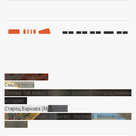
Благодатный Огонь
Смысл поста
Почему так важно поминать усопших? Непридуманная
история...
Старец Варнава (Меркулов)
Священномученик Ермоген, патриарх Московский и
всея Руси