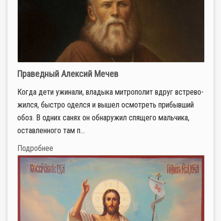
Праведный Алексий Мечев
Ко­гда де­ти ужи­на­ли, вла­ды­ка мит­ро­по­лит вдруг встре­во­
жил­ся, быст­ро одел­ся и вы­шел осмот­реть при­быв­ший
обоз. В од­них са­нях он об­на­ру­жил спя­ще­го маль­чи­ка,
остав­лен­но­го там п...
Подробнее