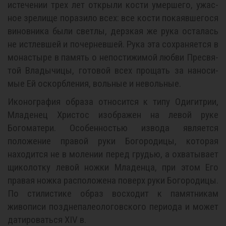
ис­те­че­нии трех лет от­кры­ли ко­сти умер­ше­го, ужас­
ное зре­ли­ще по­ра­зи­ло всех: все ко­сти по­ка­яв­ше­го­ся
ви­нов­ни­ка бы­ли свет­лы, дерз­кая же ру­ка оста­лась
не ис­тлев­шей и по­чер­нев­шей. Ру­ка эта со­хра­ня­ет­ся в
мо­на­сты­ре в па­мять о непо­сти­жи­мой люб­ви Пре­свя­
той Вла­ды­чи­цы, го­то­вой всех про­щать за на­но­си­
мые Ей оскорб­ле­ния, воль­ные и неволь­ные.
Иконография образа относится к типу Одигитрии,
Младенец Христос изображен на левой руке
Богоматери. Особенностью извода является
положение правой руки Богородицы, которая
находится не в молении перед грудью, а охватывает
щиколотку левой ножки Младенца, при этом Его
правая ножка расположена поверх руки Богородицы.
По стилистике образ восходит к памятникам
живописи позднепалеологовского периода и может
датироваться XIV в.