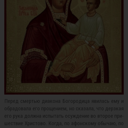
Пе­ред смер­тью диа­ко­на Бо­го­ро­ди­ца яви­лась ему и
об­ра­до­ва­ла его про­ще­ни­ем, но ска­за­ла, что дерз­кая
его ру­ка долж­на ис­пы­тать осуж­де­ние во вто­рое при­
ше­ствие Хри­сто­во. Ко­гда, по афон­ско­му обы­чаю, по