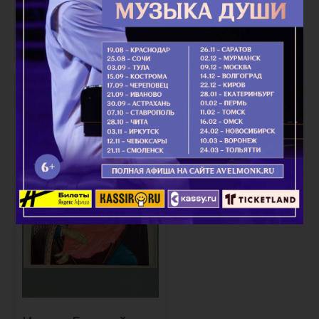
Икона Божией
Матери
«Молченская»