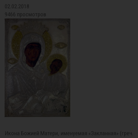
02.02.2018
9466 просмотров
Ико­на Бо­жи­ей Ма­те­ри, име­ну­е­мая «За­клан­ная» (греч.