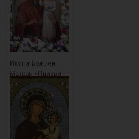
Икона Божией
Матери «Призри
на смирение»