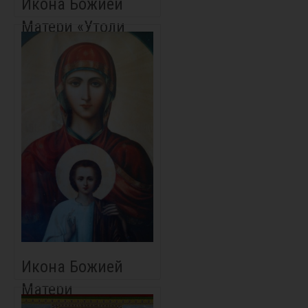
Икона Божией
Матери «Утоли
моя печали»
Икона Божией
Матери