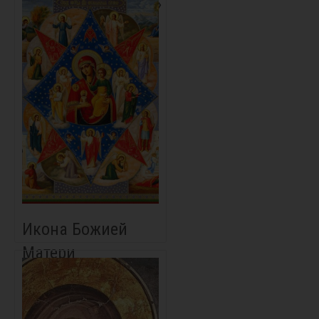
«Услышательница»
Икона Божией
Матери
«Неопалимая
Купина»