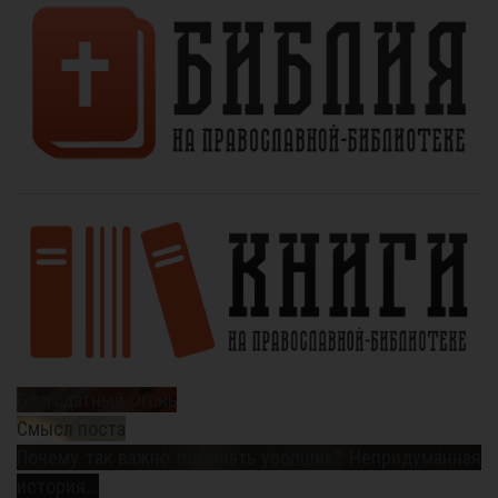
Благодатный Огонь
Смысл поста
Почему так важно поминать усопших? Непридуманная
история...