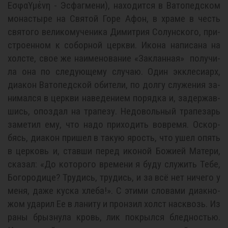
Εσφαϒμένη - Эсфагмени), на­хо­дит­ся в Ва­то­пед­ском
мо­на­сты­ре на Святой Горе Афон, в хра­ме в честь
свя­то­го великомученика Ди­мит­рия Со­лун­ско­го, при­
стро­ен­ном к со­бор­ной церк­ви. Ико­на на­пи­са­на на
хол­сте, свое же на­име­но­ва­ние «Закланная» по­лу­чи­
ла она по сле­ду­ю­ще­му слу­чаю. Один эк­кле­си­арх,
диа­кон Ва­то­пед­ской оби­те­ли, по дол­гу слу­же­ния за­
ни­мал­ся в церк­ви на­ве­де­ни­ем по­ряд­ка и, за­дер­жав­
шись, опоз­дал на тра­пе­зу. Недо­воль­ный тра­пе­зарь
за­ме­тил ему, что на­до при­хо­дить во­вре­мя. Оскор­
бясь, диа­кон при­шел в та­кую ярость, что ушел опять
в цер­ковь и, став­ши пе­ред ико­ной Бо­жи­ей Ма­те­ри,
ска­зал: «До ко­то­ро­го вре­ме­ни я бу­ду слу­жить Те­бе,
Бо­го­ро­ди­це? Тру­дись, тру­дись, и за всё нет ни­че­го у
ме­ня, да­же кус­ка хле­ба!». С эти­ми сло­ва­ми диакно­
жом уда­рил Ее в ла­ни­ту и прон­зил холст на­сквозь. Из
ра­ны брыз­ну­ла кровь, лик по­крыл­ся блед­но­стью.