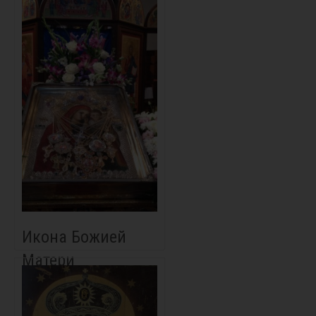
Икона Божией
Матери
«Боянская»