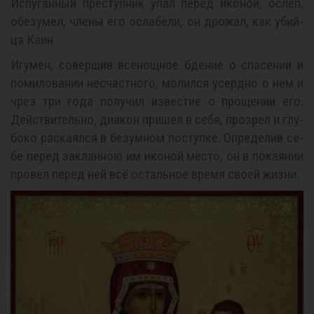
Ис­пу­ган­ный пре­ступ­ник упал пе­ред ико­ной, ослеп,
обе­зу­мел, чле­ны его осла­бе­ли, он дро­жал, как убий­
ца Ка­ин.
Игу­мен, со­вер­шив все­нощ­ное бде­ние о спа­се­нии и
по­ми­ло­ва­нии несчаст­но­го, мо­лил­ся усерд­но о нем и
чрез три го­да по­лу­чил из­ве­стие о про­ще­нии его.
Дей­стви­тель­но, диа­кон при­шел в се­бя, про­зрел и глу­
бо­ко рас­ка­ял­ся в безум­ном по­ступ­ке. Опре­де­лив се­
бе пе­ред за­клан­ною им ико­ной ме­сто, он в по­ка­я­нии
про­вел пе­ред ней всё осталь­ное вре­мя сво­ей жиз­ни.