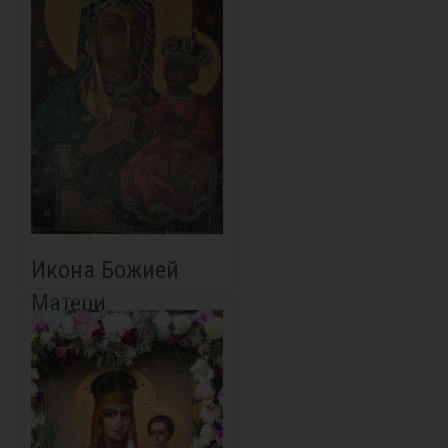
Икона Божией
Матери
«Дубовичская»